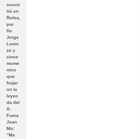
convir
tió en
Rufea,
por
fin
Jorge
Loren
zo y
cinco
mome
ntos
que
forjar
on la
leyen
da del
X-
Fuera
Joan
Mir:
“Me