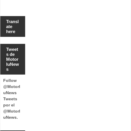
Transl
ate
here
Tweet
s de
Motor
luNew
s
Follow
@Motorl
uNews
Tweets
por el
@Motorl
uNews.