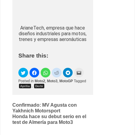
ArianeTech, empresa que hace
diseños industriales para motos,
trenes y empresas aeronáuticas
Share this:
Posted in
Moto2
,
Moto3
,
MotoGP
Tagged
,
Aprilia
Derbi
Post
Confirmado: MV Agusta con
Yakhnich Motorsport
navigation
Honda hace su debut serio en el
test de Almería para Moto3