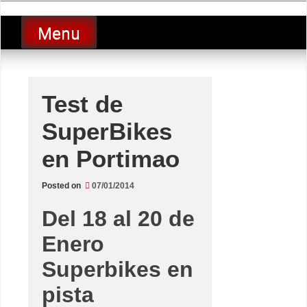
Skip
luciolopezgp
to
Lucio Lopez GP
Menu
content
Test de
SuperBikes
en Portimao
Posted on
07/01/2014
Del 18 al 20 de
Enero
Superbikes en
pista