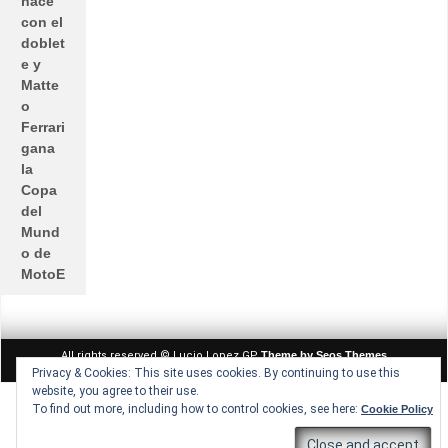
hace
con el
doblet
e y
Matte
o
Ferrari
gana
la
Copa
del
Mund
o de
MotoE
All rights reserved © Lucio Lopez GP
Theme by Seos Themes
Privacy & Cookies: This site uses cookies. By continuing to use this
website, you agree to their use.
To find out more, including how to control cookies, see here:
Cookie Policy