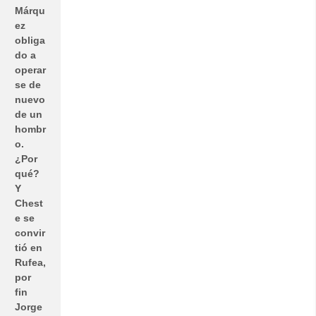
Márqu
ez
obliga
do a
operar
se de
nuevo
de un
hombr
o.
¿Por
qué?
Y
Chest
e se
convir
tió en
Rufea,
por
fin
Jorge