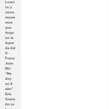
Loren
zo y
cinco
mome
ntos
que
forjar
on la
leyen
da del
X-
Fuera
Joan
Mir:
“Me
doy
un 8
alto”
Eric
Grana
do se