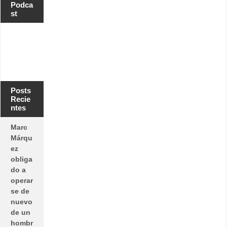
Podca
st
Posts
Recie
ntes
Marc
Márqu
ez
obliga
do a
operar
se de
nuevo
de un
hombr