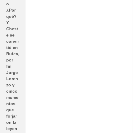
o.
¿Por
qué?
Y
Chest
e se
convir
tió en
Rufea,
por
fin
Jorge
Loren
zo y
cinco
mome
ntos
que
forjar
on la
leyen