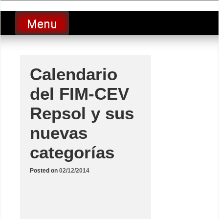
Skip
luciolopezgp
to
Lucio Lopez GP
Menu
content
Calendario
del FIM-CEV
Repsol y sus
nuevas
categorías
Posted on
02/12/2014