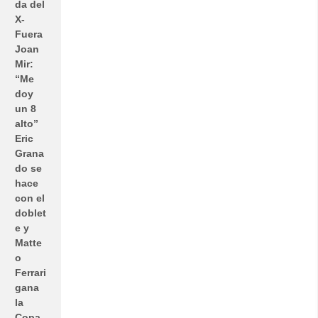
da del
X-
Fuera
Joan
Mir:
“Me
doy
un 8
alto”
Eric
Grana
do se
hace
con el
doblet
e y
Matte
o
Ferrari
gana
la
Copa