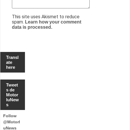
This site uses Akismet to reduce
spam.
Learn how your comment
data is processed.
Transl
ate
here
Tweet
s de
Motor
luNew
s
Follow
@Motorl
uNews