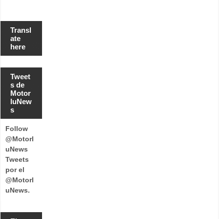
Transl
ate
here
Tweet
s de
Motor
luNew
s
Follow
@Motorl
uNews
Tweets
por el
@Motorl
uNews.