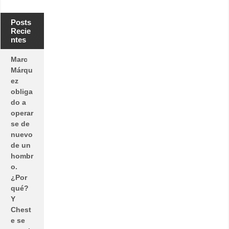
Posts
Recie
ntes
Marc
Márqu
ez
obliga
do a
operar
se de
nuevo
de un
hombr
o.
¿Por
qué?
Y
Chest
e se