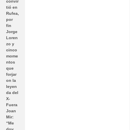
convir
tió en
Rufea,
por
fin
Jorge
Loren
zo y
cinco
mome
ntos
que
forjar
on la
leyen
da del
X-
Fuera
Joan
Mir:
“Me
doy