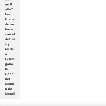
un 8
alto”
Eric
Grana
do se
hace
con el
doblet
e y
Matte
o
Ferrari
gana
la
Copa
del
Mund
o de
MotoE