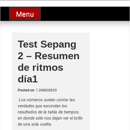
Skip
luciolopezgp
to
Lucio Lopez GP
Menu
content
Test Sepang
2 – Resumen
de ritmos
día1
Posted on
24/02/2015
Los números suelen contar las
verdades que esconden los
resultados de la tabla de tiempos,
en donde sólo nos dejan ver el brillo
de una sola vuelta.