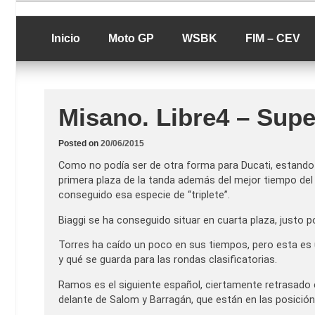
Skip
luciolopezgp
to
Lucio Lopez G
content
Inicio
Moto GP
WSBK
FIM – CEV
Misano. Libre4 – Supe
Posted on
20/06/2015
Como no podía ser de otra forma para Ducati, estando e
primera plaza de la tanda además del mejor tiempo del f
conseguido esa especie de “triplete”.
Biaggi se ha conseguido situar en cuarta plaza, justo 
Torres ha caído un poco en sus tiempos, pero esta es 
y qué se guarda para las rondas clasificatorias.
Ramos es el siguiente español, ciertamente retrasado
delante de Salom y Barragán, que están en las posición