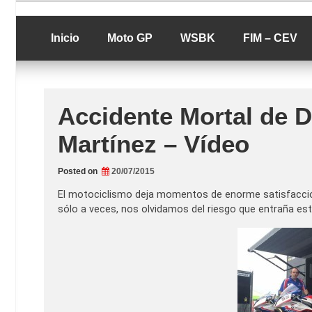
Skip
luciolopezgp
to
Lucio Lopez G
content
Inicio
Moto GP
WSBK
FIM – CEV
Accidente Mortal de D
Martínez – Vídeo
Posted on
20/07/2015
El motociclismo deja momentos de enorme satisfacción,
sólo a veces, nos olvidamos del riesgo que entraña est