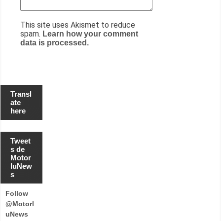
This site uses Akismet to reduce
spam.
Learn how your comment
data is processed.
Transl
ate
here
Tweet
s de
Motor
luNew
s
Follow
@Motorl
uNews