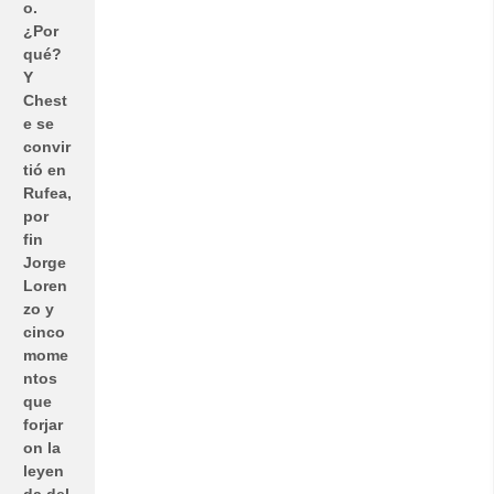
o.
¿Por
qué?
Y
Chest
e se
convir
tió en
Rufea,
por
fin
Jorge
Loren
zo y
cinco
mome
ntos
que
forjar
on la
leyen
da del