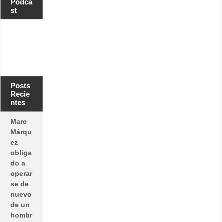
Podca
st
Posts
Recie
ntes
Marc
Márqu
ez
obliga
do a
operar
se de
nuevo
de un
hombr