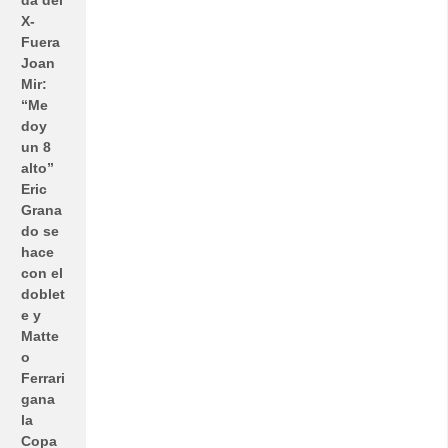
X-
Fuera
Joan
Mir:
“Me
doy
un 8
alto”
Eric
Grana
do se
hace
con el
doblet
e y
Matte
o
Ferrari
gana
la
Copa