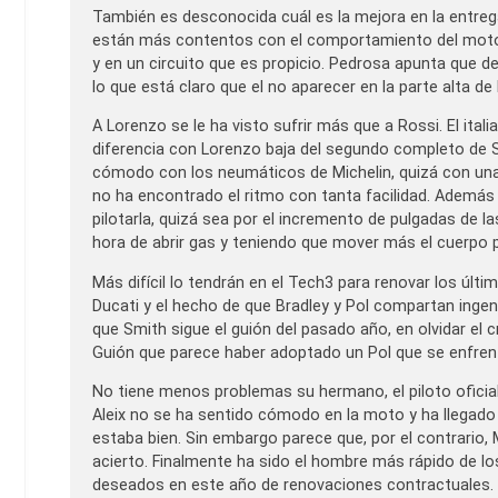
También es desconocida cuál es la mejora en la entrega
están más contentos con el comportamiento del motor 
y en un circuito que es propicio. Pedrosa apunta que 
lo que está claro que el no aparecer en la parte alta de
A Lorenzo se le ha visto sufrir más que a Rossi. El ital
diferencia con Lorenzo baja del segundo completo de S
cómodo con los neumáticos de Michelin, quizá con una c
no ha encontrado el ritmo con tanta facilidad. Además 
pilotarla, quizá sea por el incremento de pulgadas de las
hora de abrir gas y teniendo que mover más el cuerpo pa
Más difícil lo tendrán en el Tech3 para renovar los úl
Ducati y el hecho de que Bradley y Pol compartan ingen
que Smith sigue el guión del pasado año, en olvidar el
Guión que parece haber adoptado un Pol que se enfrent
No tiene menos problemas su hermano, el piloto oficial 
Aleix no se ha sentido cómodo en la moto y ha llegado 
estaba bien. Sin embargo parece que, por el contrario
acierto. Finalmente ha sido el hombre más rápido de l
deseados en este año de renovaciones contractuales.