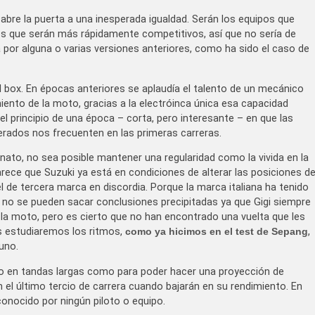
 abre la puerta a una inesperada igualdad. Serán los equipos que
s que serán más rápidamente competitivos, así que no sería de
 por alguna o varias versiones anteriores, como ha sido el caso de
 box. En épocas anteriores se aplaudía el talento de un mecánico
iento de la moto, gracias a la electróinca única esa capacidad
el principio de una época – corta, pero interesante – en que las
erados nos frecuenten en las primeras carreras.
ato, no sea posible mantener una regularidad como la vivida en la
e que Suzuki ya está en condiciones de alterar las posiciones d
de tercera marca en discordia. Porque la marca italiana ha tenido
a, no se pueden sacar conclusiones precipitadas ya que Gigi siempre
 la moto, pero es cierto que no han encontrado una vuelta que les
s estudiaremos los ritmos,
como ya hicimos en el test de Sepang
,
uno.
do en tandas largas como para poder hacer una proyección de
n el último tercio de carrera cuando bajarán en su rendimiento. En
ocido por ningún piloto o equipo.