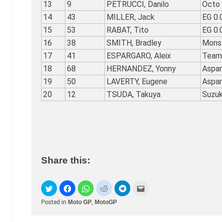
13
9
PETRUCCI, Danilo
Octo 
14
43
MILLER, Jack
EG 0.
15
53
RABAT, Tito
EG 0.
16
38
SMITH, Bradley
Mons
17
41
ESPARGARO, Aleix
Team
18
68
HERNANDEZ, Yonny
Aspa
19
50
LAVERTY, Eugene
Aspa
20
12
TSUDA, Takuya
Suzuk
Share this:
Posted in
Moto GP
,
MotoGP