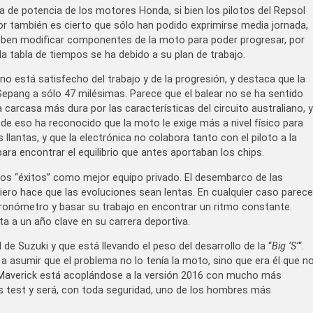
 de potencia de los motores Honda, si bien los pilotos del Repsol
también es cierto que sólo han podido exprimirse media jornada,
deben modificar componentes de la moto para poder progresar, por
 la tabla de tiempos se ha debido a su plan de trabajo.
iano está satisfecho del trabajo y de la progresión, y destaca que la
epang a sólo 47 milésimas. Parece que el balear no se ha sentido
arcasa más dura por las características del circuito australiano, y
de eso ha reconocido que la moto le exige más a nivel físico para
 llantas, y que la electrónica no colabora tanto con el piloto a la
ra encontrar el equilibrio que antes aportaban los chips.
timos “éxitos” como mejor equipo privado. El desembarco de las
iero hace que las evoluciones sean lentas. En cualquier caso parece
 cronómetro y basar su trabajo en encontrar un ritmo constante.
a a un año clave en su carrera deportiva.
de Suzuki y que está llevando el peso del desarrollo de la “
Big ‘S’
“.
a asumir que el problema no lo tenía la moto, sino que era él que n
, Maverick está acoplándose a la versión 2016 con mucho más
os test y será, con toda seguridad, uno de los hombres más