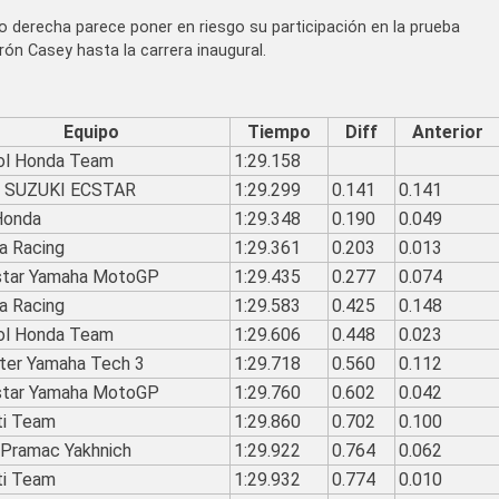
o derecha parece poner en riesgo su participación en la prueba
rón Casey hasta la carrera inaugural.
Equipo
Tiempo
Diff
Anterior
ol Honda Team
1:29.158
 SUZUKI ECSTAR
1:29.299
0.141
0.141
Honda
1:29.348
0.190
0.049
ia Racing
1:29.361
0.203
0.013
star Yamaha MotoGP
1:29.435
0.277
0.074
ia Racing
1:29.583
0.425
0.148
ol Honda Team
1:29.606
0.448
0.023
ter Yamaha Tech 3
1:29.718
0.560
0.112
star Yamaha MotoGP
1:29.760
0.602
0.042
ti Team
1:29.860
0.702
0.100
Pramac Yakhnich
1:29.922
0.764
0.062
ti Team
1:29.932
0.774
0.010