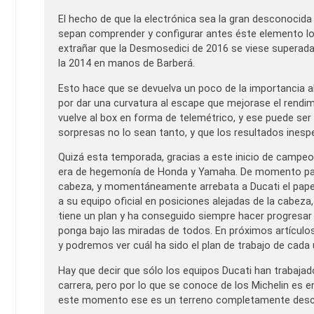
El hecho de que la electrónica sea la gran desconocida
sepan comprender y configurar antes éste elemento lo
extrañar que la Desmosedici de 2016 se viese superada
la 2014 en manos de Barberá.
Esto hace que se devuelva un poco de la importancia al
por dar una curvatura al escape que mejorase el rendim
vuelve al box en forma de telemétrico, y ese puede ser 
sorpresas no lo sean tanto, y que los resultados inesp
Quizá esta temporada, gracias a este inicio de campeon
era de hegemonía de Honda y Yamaha. De momento parec
cabeza, y momentáneamente arrebata a Ducati el papel 
a su equipo oficial en posiciones alejadas de la cabez
tiene un plan y ha conseguido siempre hacer progresar
ponga bajo las miradas de todos. En próximos artículo
y podremos ver cuál ha sido el plan de trabajo de cada 
Hay que decir que sólo los equipos Ducati han trabaja
carrera, pero por lo que se conoce de los Michelin es e
este momento ese es un terreno completamente descon