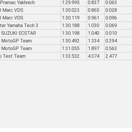
Pramac Yakhnich
1:29.995
0.837
0.063
0 Marc VDS
1:30.023
0.865
0.028
0 Marc VDS
1:30.119
0.961
0.096
ter Yamaha Tech 3
1:30.188
1.030
0.069
 SUZUKI ECSTAR
1:30.198
1.040
0.010
r MotoGP Team
1:30.492
1.334
0.294
r MotoGP Team
1:31.055
1.897
0.563
i Test Team
1:33.532
4.374
2.477