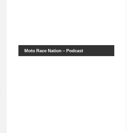
Moto Race Nation – Podcast
á