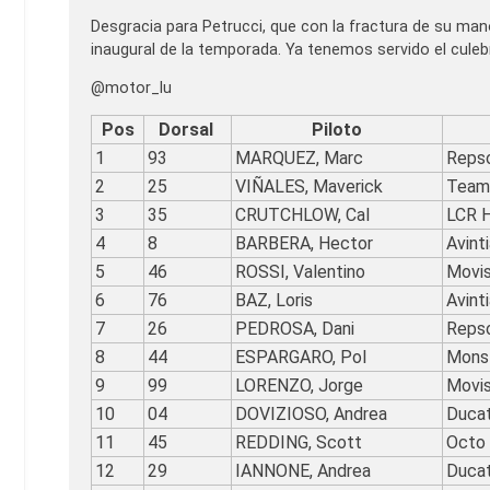
Desgracia para Petrucci, que con la fractura de su man
inaugural de la temporada. Ya tenemos servido el culeb
@motor_lu
Pos
Dorsal
Piloto
1
93
MARQUEZ, Marc
Reps
2
25
VIÑALES, Maverick
Team
3
35
CRUTCHLOW, Cal
LCR 
4
8
BARBERA, Hector
Avint
5
46
ROSSI, Valentino
Movi
6
76
BAZ, Loris
Avint
7
26
PEDROSA, Dani
Reps
8
44
ESPARGARO, Pol
Mons
9
99
LORENZO, Jorge
Movi
10
04
DOVIZIOSO, Andrea
Duca
11
45
REDDING, Scott
Octo 
12
29
IANNONE, Andrea
Duca