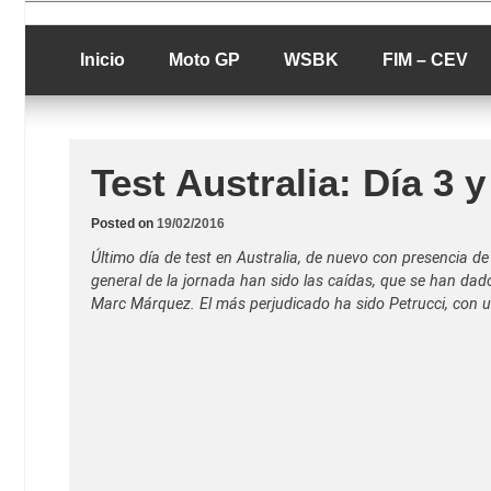
Skip
luciolopezgp
to
Lucio Lopez G
content
Inicio
Moto GP
WSBK
FIM – CEV
Test Australia: Día 3 
Posted on
19/02/2016
Último día de test en Australia, de nuevo con presencia de 
general de la jornada han sido las caídas, que se han da
Marc Márquez. El más perjudicado ha sido Petrucci, con u