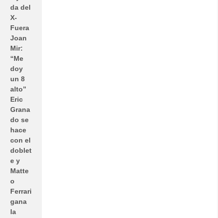
da del
X-
Fuera
Joan
Mir:
“Me
doy
un 8
alto”
Eric
Grana
do se
hace
con el
doblet
e y
Matte
o
Ferrari
gana
la