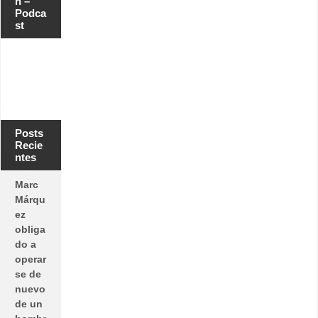
n –
Podca
st
Posts
Recie
ntes
Marc
Márqu
ez
obliga
do a
operar
se de
nuevo
de un