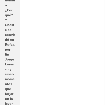
hombr
o.
¿Por
qué?
Y
Chest
e se
convir
tió en
Rufea,
por
fin
Jorge
Loren
zo y
cinco
mome
ntos
que
forjar
on la
leyen