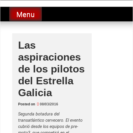
Skip
luciolopezgp
to
Lucio Lopez GP
Menu
content
Las
aspiraciones
de los pilotos
del Estrella
Galicia
Posted on
08/03/2016
Segunda botadura del
transatlántico cervecero. El evento
cubrió desde los equipos de pre-
moto3, que competirá en el