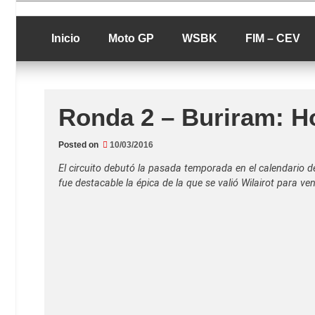
Skip
luciolopezgp
to
Lucio Lopez G
content
Inicio
Moto GP
WSBK
FIM – CEV
Ronda 2 – Buriram: Ho
Posted on
10/03/2016
El circuito debutó la pasada temporada en el calendario 
fue destacable la épica de la que se valió Wilairot para ve