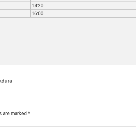
14:20
16:00
tadura
ds are marked
*