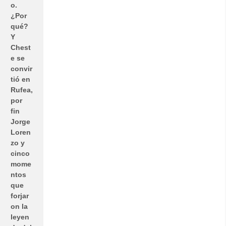
o.
¿Por
qué?
Y
Chest
e se
convir
tió en
Rufea,
por
fin
Jorge
Loren
zo y
cinco
mome
ntos
que
forjar
on la
leyen