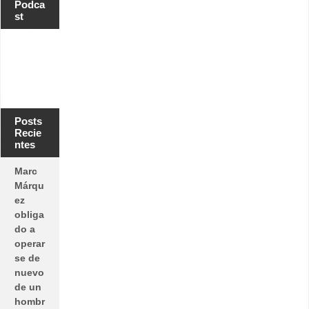
Podca
st
Posts
Recie
ntes
Marc
Márqu
ez
obliga
do a
operar
se de
nuevo
de un
hombr