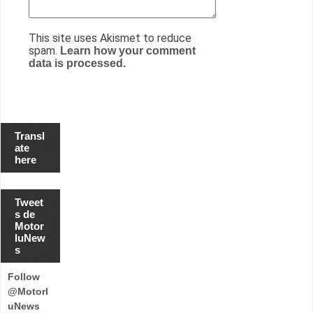
This site uses Akismet to reduce
spam.
Learn how your comment
data is processed.
Transl
ate
here
Tweet
s de
Motor
luNew
s
Follow
@Motorl
uNews