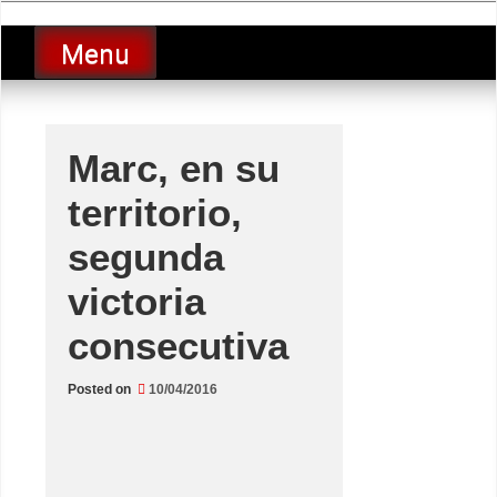
Skip
luciolopezgp
to
Lucio Lopez GP
Menu
content
Marc, en su
territorio,
segunda
victoria
consecutiva
Posted on
10/04/2016