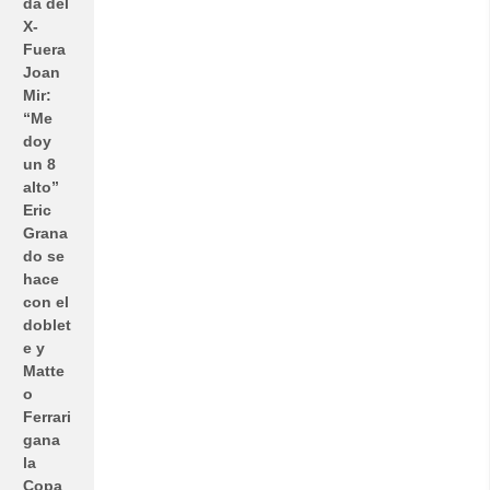
da del
X-
Fuera
Joan
Mir:
“Me
doy
un 8
alto”
Eric
Grana
do se
hace
con el
doblet
e y
Matte
o
Ferrari
gana
la
Copa