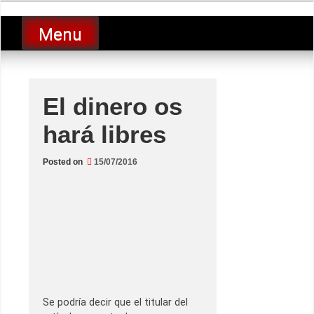
Skip
luciolopezgp
to
Lucio Lopez GP
Menu
content
El dinero os
hará libres
Posted on
15/07/2016
Se podría decir que el titular del