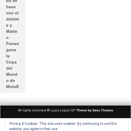
do se
hace
con el
doblet
e y
Matte
o
Ferrari
gana
la
Copa
del
Mund
o de
MotoE
All rights reserved © Lucio Lopez GP
Theme by Seos Themes
Privacy & Cookies: This site uses cookies. By continuing to use this
website, you agree to their use.