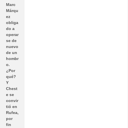
Marc
Márqu
ez
obliga
do a
operar
se de
nuevo
de un
hombr
o.
¿Por
qué?
Y
Chest
e se
convir
tió en
Rufea,
por
fin