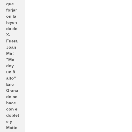
que
forjar
on la
leyen
da del
X-
Fuera
Joan
Mir:
“Me
doy
un 8
alto”
Eric
Grana
do se
hace
con el
doblet
e y
Matte