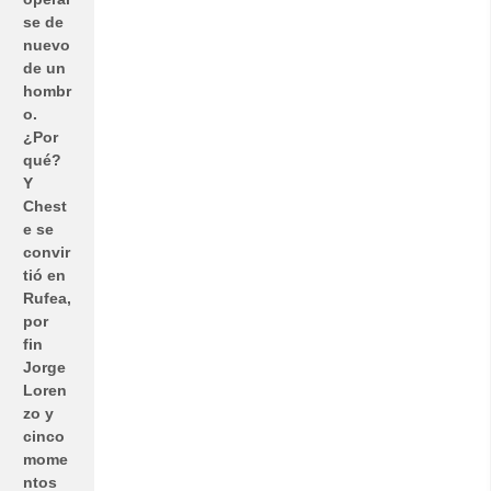
se de
nuevo
de un
hombr
o.
¿Por
qué?
Y
Chest
e se
convir
tió en
Rufea,
por
fin
Jorge
Loren
zo y
cinco
mome
ntos