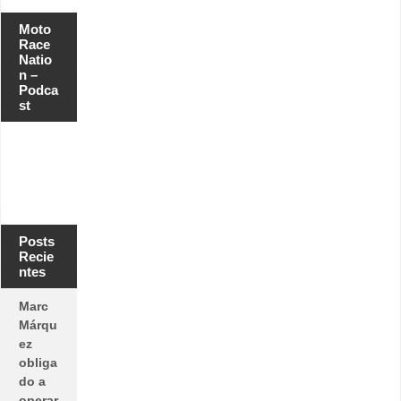
Moto
Race
Natio
n –
Podca
st
Posts
Recie
ntes
Marc
Márqu
ez
obliga
do a
operar