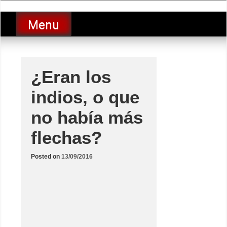
Skip
luciolopezgp
to
Lucio Lopez GP
Menu
content
¿Eran los
indios, o que
no había más
flechas?
Posted on
13/09/2016