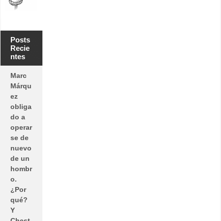
Posts
Recie
ntes
Marc
Márqu
ez
obliga
do a
operar
se de
nuevo
de un
hombr
o.
¿Por
qué?
Y
Chest