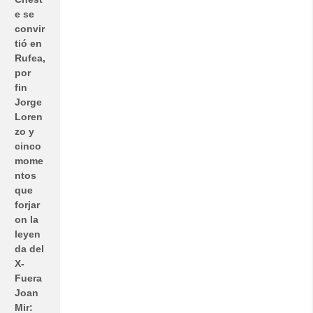
e se
convir
tió en
Rufea,
por
fin
Jorge
Loren
zo y
cinco
mome
ntos
que
forjar
on la
leyen
da del
X-
Fuera
Joan
Mir: