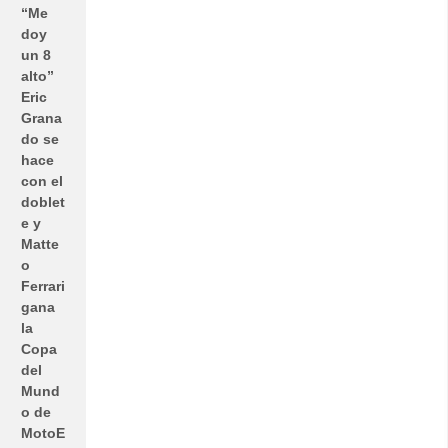
“Me
doy
un 8
alto”
Eric
Grana
do se
hace
con el
doblet
e y
Matte
o
Ferrari
gana
la
Copa
del
Mund
o de
MotoE