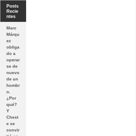
Posts
Recie
ntes
Marc
Márqu
ez
obliga
do a
operar
se de
nuevo
de un
hombr
o.
¿Por
qué?
Y
Chest
e se
convir