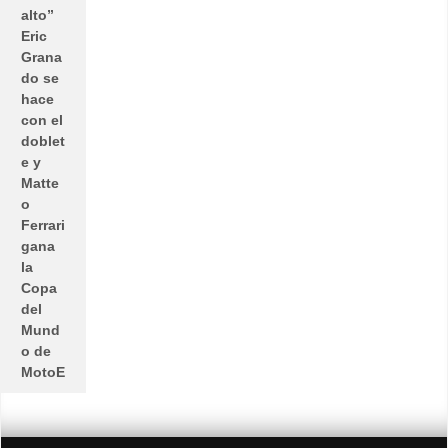
alto”
Eric
Grana
do se
hace
con el
doblet
e y
Matte
o
Ferrari
gana
la
Copa
del
Mund
o de
MotoE