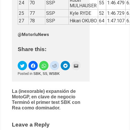
Robin
24
70
SSP
55
1:46.479
6
MULHAUSER
25
77
SSP
Kyle RYDE
52
1:46.729
6
27
78
SSP
Hikari OKUBO
64
1:47.107
6
@MotorluNews
Share this:
Posted in
SBK
,
SS
,
WSBK
Post
La (inexorable) expansión de
MotoGP, en clave de negocio
navigation
Terminó el primer test SBK con
Rea como dominador.
Leave a Reply