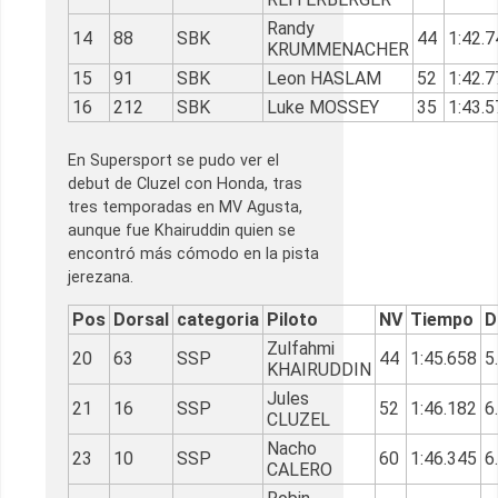
Randy
14
88
SBK
44
1:42.7
KRUMMENACHER
15
91
SBK
Leon HASLAM
52
1:42.7
16
212
SBK
Luke MOSSEY
35
1:43.5
En Supersport se pudo ver el
debut de Cluzel con Honda, tras
tres temporadas en MV Agusta,
aunque fue Khairuddin quien se
encontró más cómodo en la pista
jerezana.
Pos
Dorsal
categoria
Piloto
NV
Tiempo
D
Zulfahmi
20
63
SSP
44
1:45.658
5
KHAIRUDDIN
Jules
21
16
SSP
52
1:46.182
6
CLUZEL
Nacho
23
10
SSP
60
1:46.345
6
CALERO