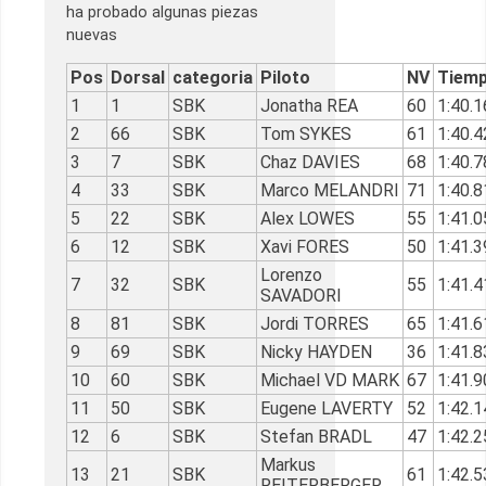
ha probado algunas piezas
nuevas
Pos
Dorsal
categoria
Piloto
NV
Tiem
1
1
SBK
Jonatha REA
60
1:40.1
2
66
SBK
Tom SYKES
61
1:40.4
3
7
SBK
Chaz DAVIES
68
1:40.7
4
33
SBK
Marco MELANDRI
71
1:40.8
5
22
SBK
Alex LOWES
55
1:41.0
6
12
SBK
Xavi FORES
50
1:41.3
Lorenzo
7
32
SBK
55
1:41.4
SAVADORI
8
81
SBK
Jordi TORRES
65
1:41.6
9
69
SBK
Nicky HAYDEN
36
1:41.8
10
60
SBK
Michael VD MARK
67
1:41.9
11
50
SBK
Eugene LAVERTY
52
1:42.1
12
6
SBK
Stefan BRADL
47
1:42.2
Markus
13
21
SBK
61
1:42.5
REITERBERGER