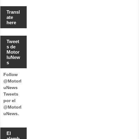
Transl
ate
here
Tweet
s de
Motor
luNew
s
Follow
@Motorl
uNews
Tweets
por el
@Motorl
uNews.
El
alamb