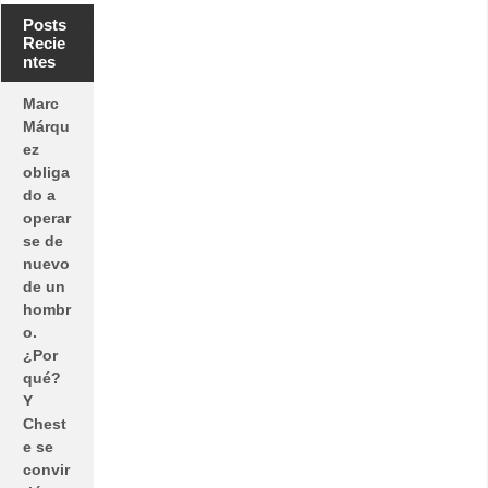
Posts
Recie
ntes
Marc
Márqu
ez
obliga
do a
operar
se de
nuevo
de un
hombr
o.
¿Por
qué?
Y
Chest
e se
convir