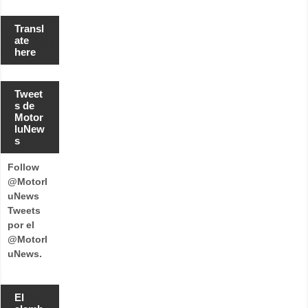
Transl
ate
here
Tweet
s de
Motor
luNew
s
Follow
@Motorl
uNews
Tweets
por el
@Motorl
uNews.
El