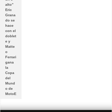
alto”
Eric
Grana
do se
hace
con el
doblet
e y
Matte
o
Ferrari
gana
la
Copa
del
Mund
o de
MotoE