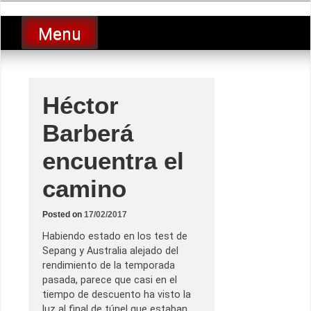
Skip
luciolopezgp
to
Lucio Lopez GP
Menu
content
Héctor
Barberá
encuentra el
camino
Posted on
17/02/2017
Habiendo estado en los test de
Sepang y Australia alejado del
rendimiento de la temporada
pasada, parece que casi en el
tiempo de descuento ha visto la
luz al final de túnel que estaban