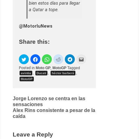
bien estos días para llegar
a Qatar a tope.
@MotorluNews
Share this:
Posted in
Moto GP
,
MotoGP
Tagged
,
,
,
avintia
Ducati
héctor barberá
MotoGP
Post
Jorge Lorenzo se centra en las
sensaciones
navigation
Alex Rins consistente a pesar de la
caída
Leave a Reply