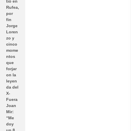
tió en
Rufea,
por
fin
Jorge
Loren
zo y
cinco
mome
ntos
que
forjar
on la
leyen
da del
X-
Fuera
Joan
Mir:
“Me
doy
un 8