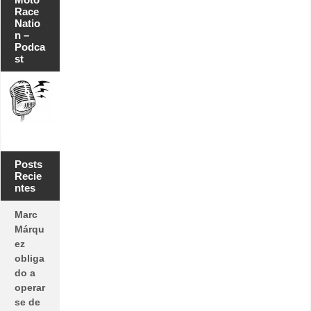
Race
Natio
n –
Podca
st
Posts
Recie
ntes
Marc
Márqu
ez
obliga
do a
operar
se de