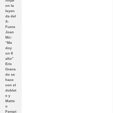
forjar
on la
leyen
da del
X-
Fuera
Joan
Mir:
“Me
doy
un 8
alto”
Eric
Grana
do se
hace
con el
doblet
e y
Matte
o
Ferrari