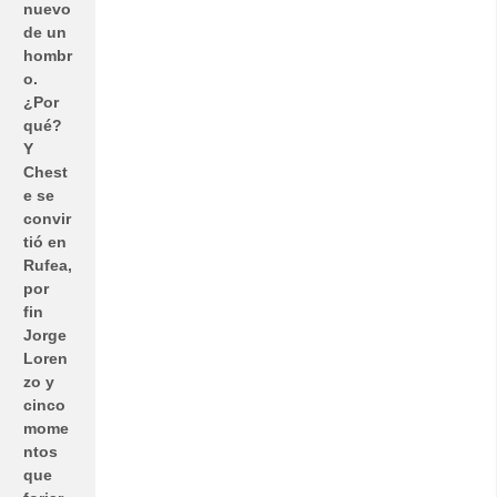
nuevo
de un
hombr
o.
¿Por
qué?
Y
Chest
e se
convir
tió en
Rufea,
por
fin
Jorge
Loren
zo y
cinco
mome
ntos
que