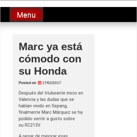
Skip
luciolopezgp
to
Lucio Lopez GP
Menu
content
Marc ya está
cómodo con
su Honda
Posted on
17/02/2017
Después del titubeante inicio en
Valencia y las dudas que se
habían vivido en Sepang,
finalmente Marc Márquez se ha
podido sentir a gusto sobre
su RC213V.
A pesar de mejorar esas