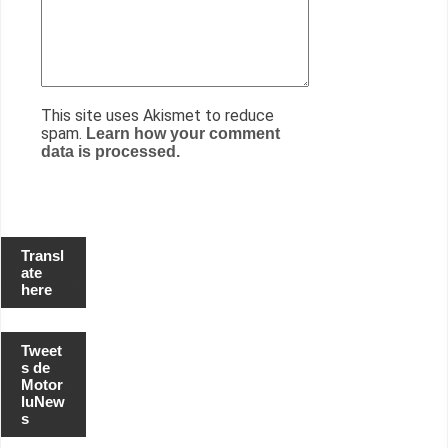
This site uses Akismet to reduce
spam.
Learn how your comment
data is processed.
Transl
ate
here
Tweet
s de
Motor
luNew
s