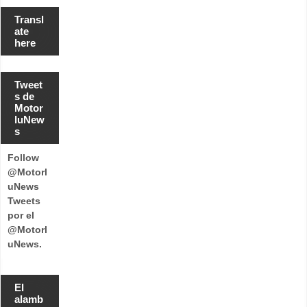
Transl
ate
here
Tweet
s de
Motor
luNew
s
Follow
@Motorl
uNews
Tweets
por el
@Motorl
uNews.
El
alamb