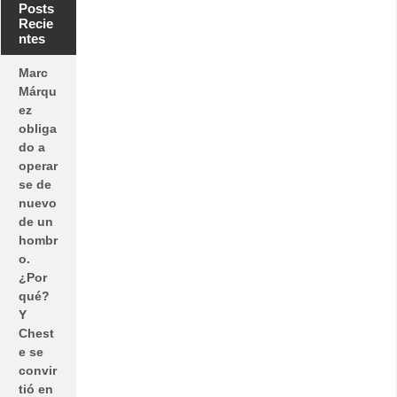
Posts
Recie
ntes
Marc
Márqu
ez
obliga
do a
operar
se de
nuevo
de un
hombr
o.
¿Por
qué?
Y
Chest
e se
convir
tió en