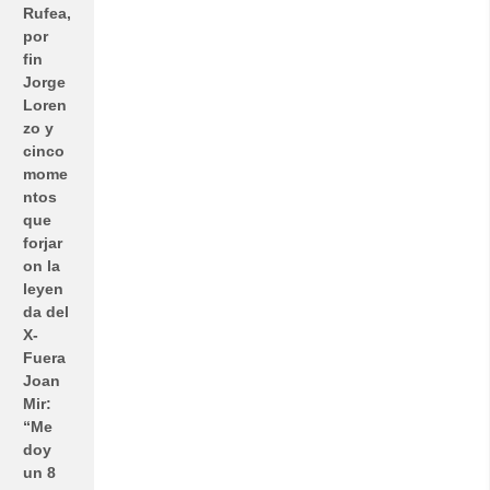
Rufea,
por
fin
Jorge
Loren
zo y
cinco
mome
ntos
que
forjar
on la
leyen
da del
X-
Fuera
Joan
Mir:
“Me
doy
un 8