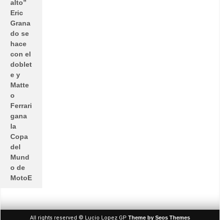
alto”
Eric
Grana
do se
hace
con el
doblet
e y
Matte
o
Ferrari
gana
la
Copa
del
Mund
o de
MotoE
All rights reserved © Lucio Lopez GP
Theme by Seos Themes