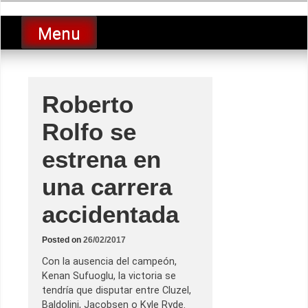
Skip
luciolopezgp
to
Lucio Lopez GP
Menu
content
Roberto
Rolfo se
estrena en
una carrera
accidentada
Posted on
26/02/2017
Con la ausencia del campeón,
Kenan Sufuoglu, la victoria se
tendría que disputar entre Cluzel,
Baldolini, Jacobsen o Kyle Ryde.