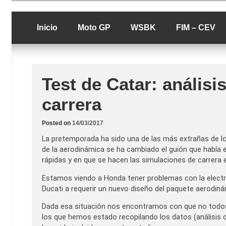
Skip
luciolopezgp
to
Lucio Lopez G
content
Inicio
Moto GP
WSBK
FIM – CEV
Test de Catar: análisi
carrera
Posted on
14/03/2017
La pretemporada ha sido una de las más extrañas de los
de la aerodinámica se ha cambiado el guión que había 
rápidas y en que se hacen las simulaciones de carrer
Estamos viendo a Honda tener problemas con la electró
Ducati a requerir un nuevo diseño del paquete aerodinámi
Dada esa situación nos encontramos con que no todos l
los que hemos estado recopilando los datos (análisis 