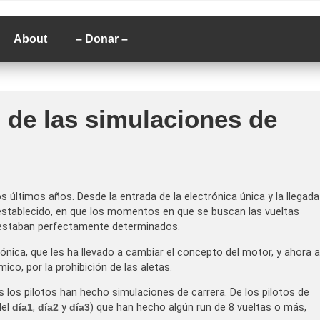
P
About
– Donar –
s de las simulaciones de
 últimos años. Desde la entrada de la electrónica única y la llegada
establecido, en que los momentos en que se buscan las vueltas
a estaban perfectamente determinados.
nica, que les ha llevado a cambiar el concepto del motor, y ahora a
co, por la prohibición de las aletas.
os pilotos han hecho simulaciones de carrera. De los pilotos de
del
día1
,
día2
y
día3
) que han hecho algún run de 8 vueltas o más,