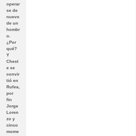
operar
se de
nuevo
de un
hombr
o.
¿Por
qué?
Y
Chest
e se
convir
tió en
Rufea,
por
fin
Jorge
Loren
zo y
cinco
mome