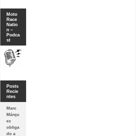
Moto
Race
Natio
n –
Podca
st
Posts
Recie
ntes
Marc
Márqu
ez
obliga
do a