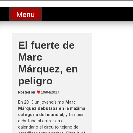
Skip
luciolopezgp
to
Lucio Lopez GP
Menu
content
El fuerte de
Marc
Márquez, en
peligro
Posted on
19/04/2017
En 2013 un jovencísimo
Marc
Márquez debutaba en la máxima
categoría del mundial
, y también
debutaba al entrar en el
calendario el circuito tejano de