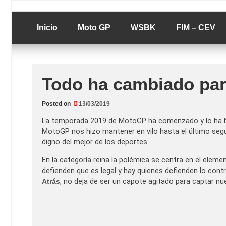
Skip
luciolopezgp
to
Lucio Lopez G
content
Inicio
Moto GP
WSBK
FIM – CEV
Todo ha cambiado para
Posted on
13/03/2019
La temporada 2019 de MotoGP ha comenzado y lo ha he
MotoGP nos hizo mantener en vilo hasta el último se
digno del mejor de los deportes.
En la categoría reina la polémica se centra en el eleme
defienden que es legal y hay quienes defienden lo co
Atrás
, no deja de ser un capote agitado para captar nue