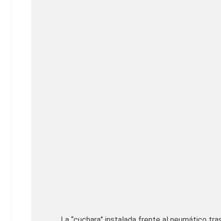
La “cuchara” instalada frente al neumático tra