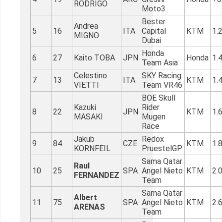
RODRIGO
Moto3
Bester
Andrea
5
16
ITA
Capital
KTM
1.
MIGNO
Dubai
Honda
6
27
Kaito TOBA
JPN
Honda
1.
Team Asia
Celestino
SKY Racing
7
13
ITA
KTM
1.
VIETTI
Team VR46
BOE Skull
Kazuki
Rider
8
22
JPN
KTM
1.
MASAKI
Mugen
Race
Jakub
Redox
9
84
CZE
KTM
1.
KORNFEIL
PruestelGP
Sama Qatar
Raul
10
25
SPA
Angel Nieto
KTM
2.
FERNANDEZ
Team
Sama Qatar
Albert
11
75
SPA
Angel Nieto
KTM
2.
ARENAS
Team