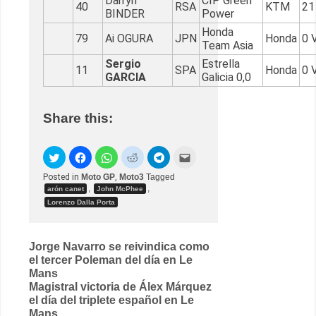
Darryn
CIP Green
40
RSA
KTM
21
BINDER
Power
Honda
79
Ai OGURA
JPN
Honda
0 
Team Asia
Sergio
Estrella
11
SPA
Honda
0 
GARCIA
Galicia 0,0
Share this:
Posted in
Moto GP
,
Moto3
Tagged
,
,
arón canet
John McPhee
Lorenzo Dalla Porta
Post
Jorge Navarro se reivindica como
el tercer Poleman del día en Le
navigation
Mans
Magistral victoria de Álex Márquez
el día del triplete español en Le
Mans