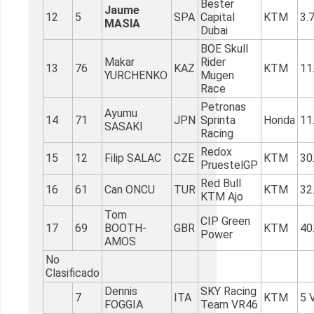
Bester
Jaume
12
5
SPA
Capital
KTM
3.
MASIA
Dubai
BOE Skull
Makar
Rider
13
76
KAZ
KTM
11
YURCHENKO
Mugen
Race
Petronas
Ayumu
14
71
JPN
Sprinta
Honda
11
SASAKI
Racing
Redox
15
12
Filip SALAC
CZE
KTM
30
PruestelGP
Red Bull
16
61
Can ONCU
TUR
KTM
32
KTM Ajo
Tom
CIP Green
17
69
BOOTH-
GBR
KTM
40
Power
AMOS
No
Clasificado
Dennis
SKY Racing
7
ITA
KTM
5 
FOGGIA
Team VR46