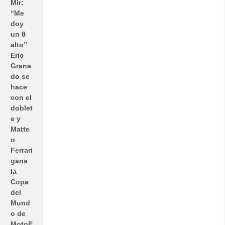
Mir:
“Me
doy
un 8
alto”
Eric
Grana
do se
hace
con el
doblet
e y
Matte
o
Ferrari
gana
la
Copa
del
Mund
o de
MotoE