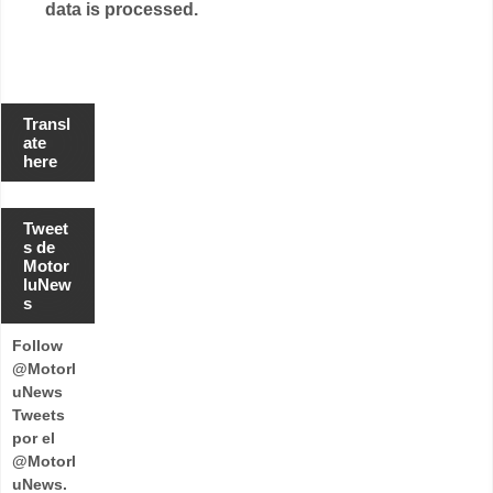
data is processed.
Transl
ate
here
Tweet
s de
Motor
luNew
s
Follow
@Motorl
uNews
Tweets
por el
@Motorl
uNews.