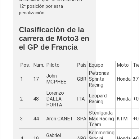
12ª posición por esta
penalización.
Clasificación de la
carrera de Moto3 en
el GP de Francia
Pos.
Num.
Piloto
País
Equipo
Moto
Ti
Petronas
John
1
17
GBR
Sprinta
Honda
37
MCPHEE
Racing
Lorenzo
Leopard
2
48
DALLA
ITA
Honda
+0
Racing
PORTA
Sterilgarda
3
44
Aron CANET
SPA
Max Racing
KTM
+0
Team
Kömmerling
Gabriel
4
19
ARG
Gresini
Honda
+0