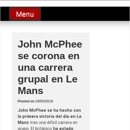
Skip
luciolopezgp
to
Lucio Lopez GP
Menu
content
John McPhee
se corona en
una carrera
grupal en Le
Mans
Posted on
19/05/2019
John McPhee se ha hecho con
la primera victoria del día en Le
Mans
tras una difícil carrera en
grupo. El británico
ha estado