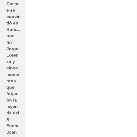
Chest
e se
convir
tió en
Rufea,
por
fin
Jorge
Loren
zo y
cinco
mome
ntos
que
forjar
on la
leyen
da del
X-
Fuera
Joan