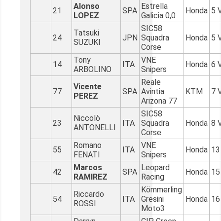
Alonso
Estrella
21
SPA
Honda
5 
LOPEZ
Galicia 0,0
SIC58
Tatsuki
24
JPN
Squadra
Honda
5 
SUZUKI
Corse
Tony
VNE
14
ITA
Honda
6 
ARBOLINO
Snipers
Reale
Vicente
77
SPA
Avintia
KTM
7 
PEREZ
Arizona 77
SIC58
Niccolò
23
ITA
Squadra
Honda
8 
ANTONELLI
Corse
Romano
VNE
55
ITA
Honda
13
FENATI
Snipers
Marcos
Leopard
42
SPA
Honda
15
RAMIREZ
Racing
Kömmerling
Riccardo
54
ITA
Gresini
Honda
16
ROSSI
Moto3