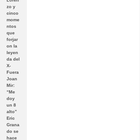
zo y
cinco
mome
ntos
que
forjar
on la
leyen
da del
X-
Fuera
Joan
Mir:
“Me
doy
un 8
alto”
Eric
Grana
do se
hace