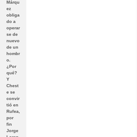
Márqu
ez
obliga
do a
operar
se de
nuevo
de un
hombr
o.
¿Por
qué?
Y
Chest
e se
convir
tió en
Rufea,
por
fin
Jorge
Loren