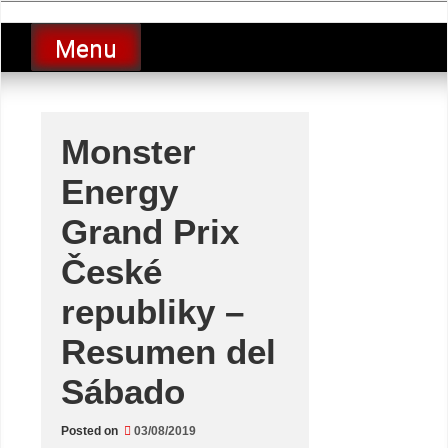
Skip
luciolopezgp
to
Lucio Lopez GP
Menu
content
Monster
Energy
Grand Prix
České
republiky –
Resumen del
Sábado
Posted on
03/08/2019