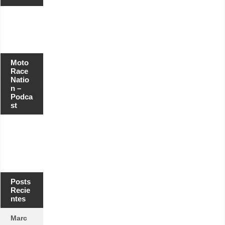
Moto
Race
Natio
n –
Podca
st
Posts
Recie
ntes
Marc