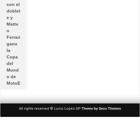
con el
doblet
e y
Matte
o
Ferrari
gana
la
Copa
del
Mund
o de
MotoE
All rights reserved © Lucio Lopez GP
Theme by Seos Themes