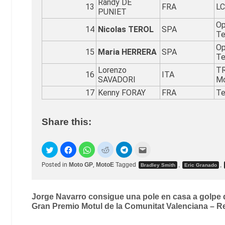
Randy DE
13
FRA
LC
PUNIET
Op
14
Nicolas TEROL
SPA
T
Op
15
Maria HERRERA
SPA
T
Lorenzo
TR
16
ITA
SAVADORI
M
17
Kenny FORAY
FRA
Te
Share this:
Posted in
Moto GP
,
MotoE
Tagged
,
,
Bradley Smith
Eric Granado
Post
Jorge Navarro consigue una pole en casa a golpe 
Gran Premio Motul de la Comunitat Valenciana – 
navigation