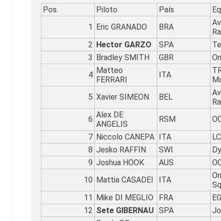
Pos.
Piloto
País
Eq
Av
1
Eric GRANADO
BRA
Ra
2
Hector GARZO
SPA
Te
3
Bradley SMITH
GBR
On
Matteo
TR
4
ITA
FERRARI
M
Av
5
Xavier SIMEON
BEL
Ra
Alex DE
6
RSM
OC
ANGELIS
7
Niccolo CANEPA
ITA
LC
8
Jesko RAFFIN
SWI
Dy
9
Joshua HOOK
AUS
OC
On
10
Mattia CASADEI
ITA
Sq
11
Mike DI MEGLIO
FRA
EG
12
Sete GIBERNAU
SPA
Jo