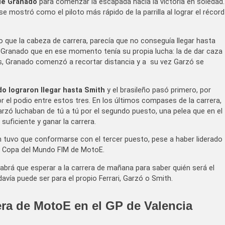
de Granado
para comenzar la escapada hacia la victoria en soledad.
e mostró como el piloto más rápido de la parrilla al lograr el récord
 que la cabeza de carrera, parecía que no conseguía llegar hasta
Un Granado que en ese momento tenía su propia lucha: la de dar caza
tas, Granado comenzó a recortar distancia y a su vez Garzó se
o lograron llegar hasta Smith
y el brasileño pasó primero, por
 el podio entre estos tres. En los últimos compases de la carrera,
arzó luchaban de tú a tú por el segundo puesto, una pelea que en el
uficiente y ganar la carrera.
 tuvo que conformarse con el tercer puesto, pese a haber liderado
la Copa del Mundo FIM de MotoE.
abrá que esperar a la carrera de mañana para saber quién será el
ía puede ser para el propio Ferrari, Garzó o Smith.
rera de MotoE en el GP de Valencia