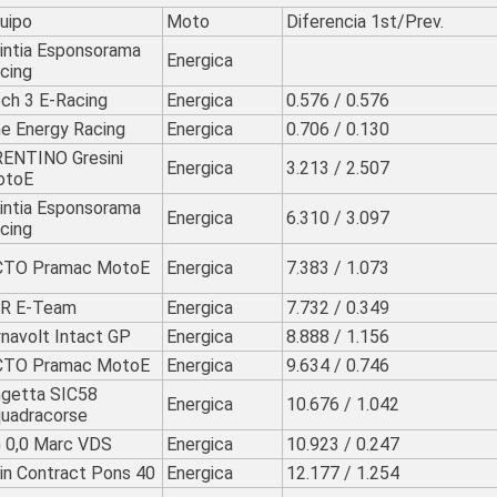
uipo
Moto
Diferencia 1st/Prev.
intia Esponsorama
Energica
cing
ch 3 E-Racing
Energica
0.576 / 0.576
e Energy Racing
Energica
0.706 / 0.130
ENTINO Gresini
Energica
3.213 / 2.507
otoE
intia Esponsorama
Energica
6.310 / 3.097
cing
TO Pramac MotoE
Energica
7.383 / 1.073
R E-Team
Energica
7.732 / 0.349
navolt Intact GP
Energica
8.888 / 1.156
TO Pramac MotoE
Energica
9.634 / 0.746
getta SIC58
Energica
10.676 / 1.042
uadracorse
 0,0 Marc VDS
Energica
10.923 / 0.247
in Contract Pons 40
Energica
12.177 / 1.254