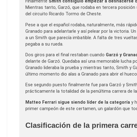
Finalmente
Smith consiguió empezar a deshacerse 
Mientras tanto, Garzó, que rodaba en tercera posición s
del circuito Ricardo Tormo de Cheste.
Pese a que el español rodaba, naturalmente, más rápido
Granado para adelantarle y así pelear por la victoria. 
a un Smith que parecía imbatible. A falta de tres vuel
pegaba a su rueda.
Dos giros para el final restaban cuando
Garzó y Granad
delante de Garzó. Quedaba así una memorable lucha por
Granado lideraba la prueba y mientras tanto, Smith y G
último momento dio alas a Granado para abrir el hueco s
Ese segundo puesto finalmente fue para Garzó y Smith
prácticamente la totalidad de la penúltima carrera de 
Matteo Ferrari sigue siendo líder de la categoría
y h
primer campeón de este certamen, un galardón que todav
Clasificación de la primera car