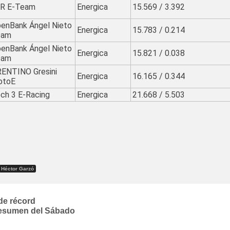
R E-Team
Energica
15.569 / 3.392
enBank Ángel Nieto
Energica
15.783 / 0.214
eam
enBank Ángel Nieto
Energica
15.821 / 0.038
eam
ENTINO Gresini
Energica
16.165 / 0.344
otoE
ch 3 E-Racing
Energica
21.668 / 5.503
Héctor Garzó
de récord
Resumen del Sábado