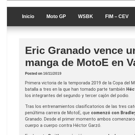
Skip
luciolopezgp
to
Lucio Lopez G
content
Inicio
Moto GP
WSBK
FIM – CEV
Eric Granado vence u
manga de MotoE en V
Posted on
16/11/2019
Primera victoria de la temporada 2019 de la Copa del
batalla a tres en la que han tomado parte también
Héc
los integrantes del segundo y tercer cajón del podio.
Tras los entrenamientos clasificatorios de las tres c
penúltima carrera de MotoE, que
comenzó con Bradley
Granado. Desde el primer momento ambos comenzaron a
cuerpo a cuerpo contra Héctor Garzó.