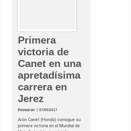
a
a
c
c
i
d
e
n
Primera
t
a
d
victoria de
a
c
a
Canet en una
r
r
e
apretadísima
r
a
e
carrera en
n
L
e
Jerez
M
a
n
Posted on
07/05/2017
s
Arón Canet (Honda) consigue su
primera victoria en el Mundial de