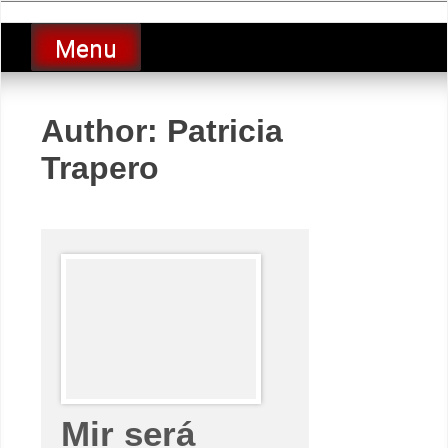
Skip
luciolopezgp
to
Lucio Lopez GP
Menu
content
Author:
Patricia
Trapero
Mir será