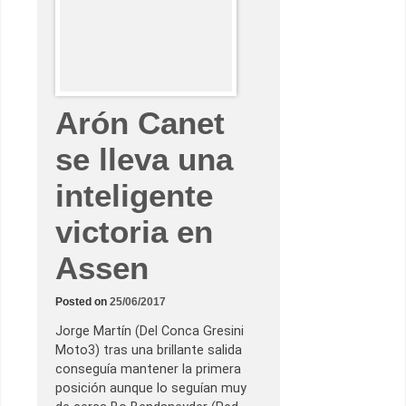
s
i
g
u
e
s
u
p
r
Arón Canet
i
m
e
se lleva una
r
a
inteligente
p
o
l
victoria en
e
d
e
Assen
l
a
t
e
Posted on
25/06/2017
m
p
Jorge Martín (Del Conca Gresini
o
Moto3) tras una brillante salida
r
a
conseguía mantener la primera
d
posición aunque lo seguían muy
a