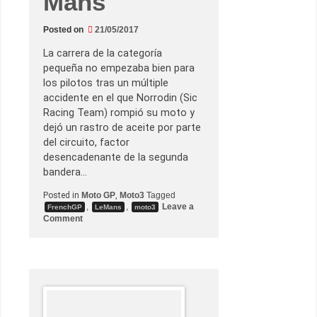
Mans
t
r
e
Posted on
21/05/2017
p
i
La carrera de la categoría
d
pequeña no empezaba bien para
a
n
los pilotos tras un múltiple
t
accidente en el que Norrodin (Sic
e
c
Racing Team) rompió su moto y
a
dejó un rastro de aceite por parte
r
r
del circuito, factor
e
desencadenante de la segunda
r
a
bandera…
Posted in
Moto GP
,
Moto3
Tagged
,
,
Leave a
FrenchGP
LeMans
moto3
o
Comment
n
M
i
r
g
a
n
a
u
n