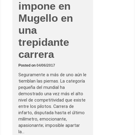
impone en
n
t
e
Mugello en
l
i
g
una
e
n
t
trepidante
e
v
i
carrera
c
t
o
Posted on
04/06/2017
r
i
Seguramente a más de uno aún le
a
e
tiemblan las piernas. La categoría
n
pequeña del mundial ha
A
s
demostrado una vez más el alto
s
nivel de competitividad que existe
e
n
entre los pilotos. Carrera de
infarto, disputada hasta el último
milímetro, emocionante,
apasionante; imposible apartar
la…