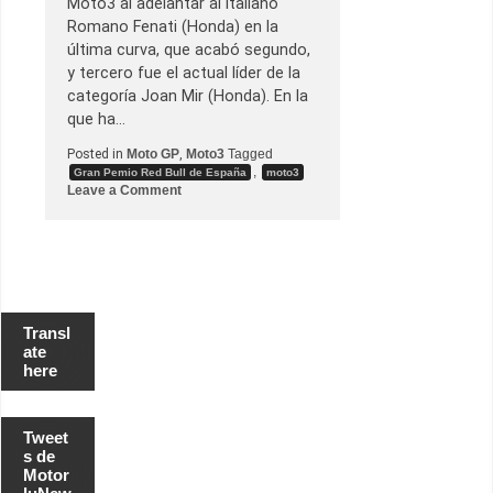
Moto3 al adelantar al italiano
Romano Fenati (Honda) en la
última curva, que acabó segundo,
y tercero fue el actual líder de la
categoría Joan Mir (Honda). En la
que ha…
Posted in
Moto GP
,
Moto3
Tagged
,
Gran Pemio Red Bull de España
moto3
o
Leave a Comment
n
P
r
i
m
e
r
a
v
Transl
i
ate
c
here
t
o
r
i
Tweet
a
d
s de
e
Motor
C