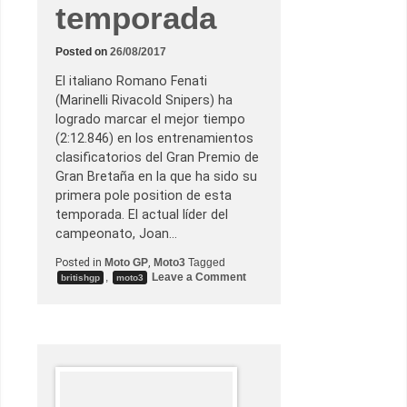
e
temporada
g
i
Posted on
26/08/2017
El italiano Romano Fenati
(Marinelli Rivacold Snipers) ha
logrado marcar el mejor tiempo
(2:12.846) en los entrenamientos
clasificatorios del Gran Premio de
Gran Bretaña en la que ha sido su
primera pole position de esta
temporada. El actual líder del
campeonato, Joan…
Posted in
Moto GP
,
Moto3
Tagged
o
,
Leave a Comment
britishgp
moto3
n
F
e
n
a
t
i
c
o
n