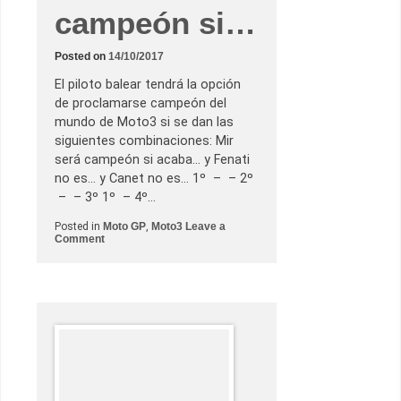
campeón si…
Posted on
14/10/2017
El piloto balear tendrá la opción
de proclamarse campeón del
mundo de Moto3 si se dan las
siguientes combinaciones: Mir
será campeón si acaba… y Fenati
no es… y Canet no es… 1º – – 2º
– – 3º 1º – 4º…
Posted in
Moto GP
,
Moto3
Leave a
o
Comment
n
M
i
r
s
e
r
á
c
a
m
p
e