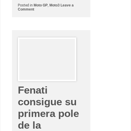
Posted in
Moto GP
,
Moto3
Leave a
o
Comment
n
S
e
n
s
a
c
i
o
n
a
l
p
o
l
e
d
e
Fenati
B
u
l
consigue su
e
g
a
primera pole
e
n
M
de la
o
t