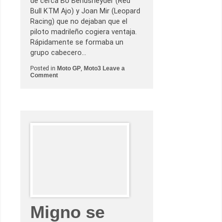
de cerca Bo Bendsneyder (Red
Bull KTM Ajo) y Joan Mir (Leopard
Racing) que no dejaban que el
piloto madrileño cogiera ventaja.
Rápidamente se formaba un
grupo cabecero…
Posted in
Moto GP
,
Moto3
Leave a
o
Comment
n
A
r
ó
n
C
a
n
e
t
s
e
l
l
e
v
a
u
Migno se
n
a
i