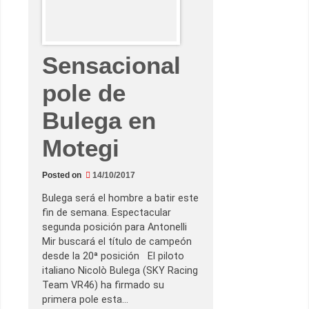
ó
n
s
i
…
Sensacional
pole de
Bulega en
Motegi
Posted on
14/10/2017
Bulega será el hombre a batir este
fin de semana. Espectacular
segunda posición para Antonelli
Mir buscará el título de campeón
desde la 20ª posición El piloto
italiano Nicolò Bulega (SKY Racing
Team VR46) ha firmado su
primera pole esta…