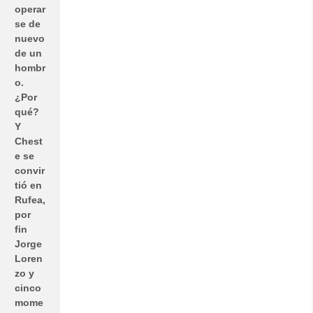
operar
se de
nuevo
de un
hombr
o.
¿Por
qué?
Y
Chest
e se
convir
tió en
Rufea,
por
fin
Jorge
Loren
zo y
cinco
mome