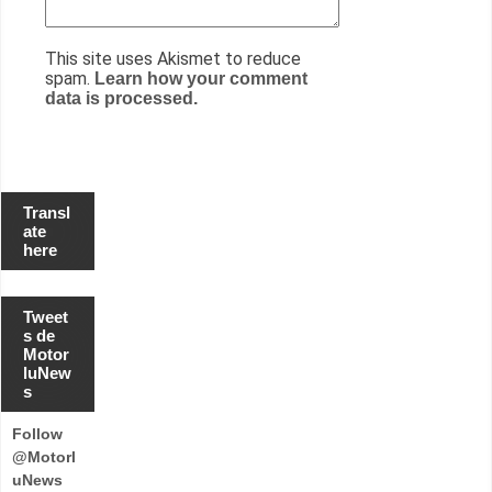
This site uses Akismet to reduce
spam.
Learn how your comment
data is processed.
Transl
ate
here
Tweet
s de
Motor
luNew
s
Follow
@Motorl
uNews