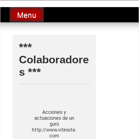
Skip
luciolopezgp
to
Lucio Lopez GP
Menu
content
***
Colaboradore
s ***
Acciones y
actuaciones de un
gurú
http://www.vitinsite.
com