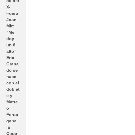
da del
X-
Fuera
Joan
Mir:
“Me
doy
un 8
alto”
Eric
Grana
do se
hace
con el
doblet
e y
Matte
o
Ferrari
gana
la
Copa