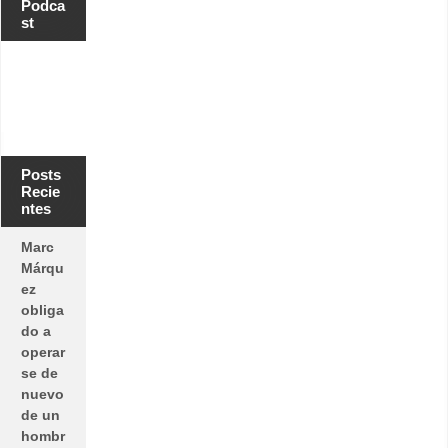
Podca
st
Posts
Recie
ntes
Marc
Márqu
ez
obliga
do a
operar
se de
nuevo
de un
hombr