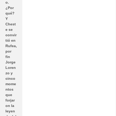
o.
¿Por
qué?
Y
Chest
e se
convir
tió en
Rufea,
por
fin
Jorge
Loren
zo y
cinco
mome
ntos
que
forjar
on la
leyen