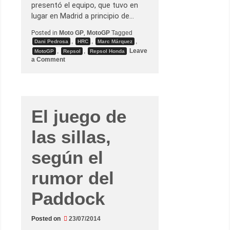
presentó el equipo, que tuvo en
lugar en Madrid a principio de…
Posted in
Moto GP
,
MotoGP
Tagged
,
,
,
Dani Pedrosa
HRC
Marc Márquez
,
,
Leave
MotoGP
Repsol
Repsol Honda
o
a Comment
n
R
e
p
s
o
l
El juego de
y
s
las sillas,
u
s
2
según el
0
a
ñ
rumor del
o
s
c
Paddock
o
n
H
R
Posted on
23/07/2014
C