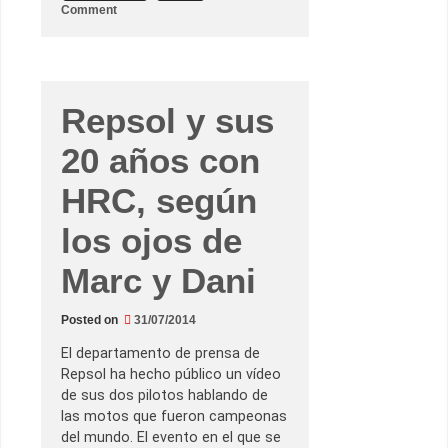
B
o
Comment
r
n
n
H
o
o
r
a
r
i
Repsol y sus
o
s
20 años con
d
e
l
HRC, según
G
.
P
los ojos de
.
d
e
Marc y Dani
I
n
i
d
Posted on
31/07/2014
i
a
El departamento de prensa de
n
á
Repsol ha hecho público un vídeo
p
de sus dos pilotos hablando de
o
l
las motos que fueron campeonas
i
del mundo. El evento en el que se
s