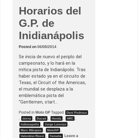
d
í
e
a
Horarios del
l
M
a
á
G.P. de
R
r
e
q
p
u
Inidianápolis
ú
e
b
z
l
i
Posted on
06/08/2014
c
a
Se inicia de nuevo el periplo del
C
h
campeonato, y lo hará en la
e
mítica pista de Indianápolis. Tras
c
a
haber estado ya en el circuito de
–
Texas, el Circuit of the Americas,
L
o
el mundial se desplaza a la
s
emblemática pista del
h
o
“Gentlemen, start…
r
a
Posted in
Moto GP
Tagged
Dani Pedrosa
r
,
,
,
,
,
i
dorna
Ducati
Honda
HRC
o
,
,
indianapolis
Jorge Lorenzo
s
,
,
Marc Márquez
MotoGP
d
,
Leave a
e
Valentino Rossi
Yamaha