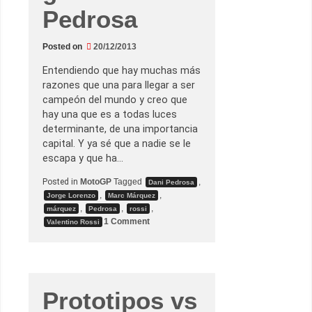
1
Pedrosa
:
T
i
e
Posted on
20/12/2013
m
p
Entendiendo que hay muchas más
o
s
razones que una para llegar a ser
campeón del mundo y creo que
hay una que es a todas luces
determinante, de una importancia
capital. Y ya sé que a nadie se le
escapa y que ha…
Posted in
MotoGP
Tagged
,
Dani Pedrosa
,
,
Jorge Lorenzo
Marc Márquez
,
,
,
márquez
Pedrosa
rossi
o
1 Comment
Valentino Rossi
n
M
a
r
c
,
d
Prototipos vs
e
b