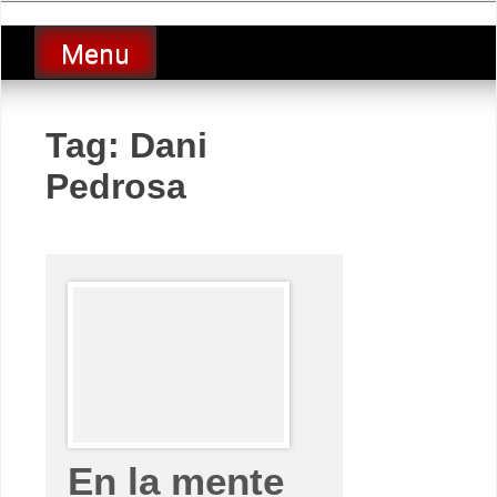
Skip
luciolopezgp
to
Lucio Lopez GP
Menu
content
Tag:
Dani
Pedrosa
En la mente