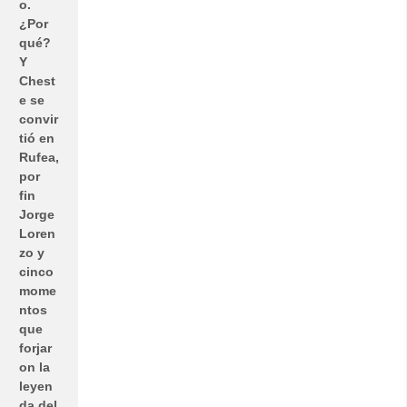
o.
¿Por
qué?
Y
Chest
e se
convir
tió en
Rufea,
por
fin
Jorge
Loren
zo y
cinco
mome
ntos
que
forjar
on la
leyen
da del