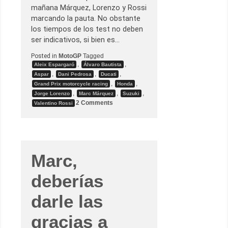
u
mañana Márquez, Lorenzo y Rossi
s
marcando la pauta. No obstante
c
a
los tiempos de los test no deben
t
ser indicativos, si bien es…
a
l
e
Posted in
MotoGP
Tagged
n
,
,
Aleix Espargaró
Álvaro Bautista
t
,
,
,
Aspar
Dani Pedrosa
Ducati
o
,
,
a
Grand Prix motorcycle racing
Honda
n
,
,
,
Jorge Lorenzo
Marc Márquez
Suzuki
t
o
2 Comments
Valentino Rossi
i
n
-
T
M
e
a
s
r
t
q
S
u
e
Marc,
e
p
z
a
n
deberías
g
#
1
darle las
,
d
gracias a
í
a