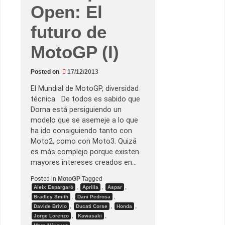
e
Open: El
r
í
a
futuro de
s
d
MotoGP (I)
a
r
l
e
Posted on
17/12/2013
l
a
s
El Mundial de MotoGP, diversidad
g
técnica De todos es sabido que
r
a
Dorna está persiguiendo un
c
modelo que se asemeje a lo que
i
a
ha ido consiguiendo tanto con
s
Moto2, como con Moto3. Quizá
a
P
es más complejo porque existen
e
mayores intereses creados en…
d
r
Posted in
MotoGP
Tagged
o
s
,
,
,
Aleix Espargaró
Aprilia
Aspar
a
,
,
Bradley Smith
Dani Pedrosa
,
,
,
Davide Brivio
Ducati Corse
Honda
,
,
Jorge Lorenzo
Kawasaki
,