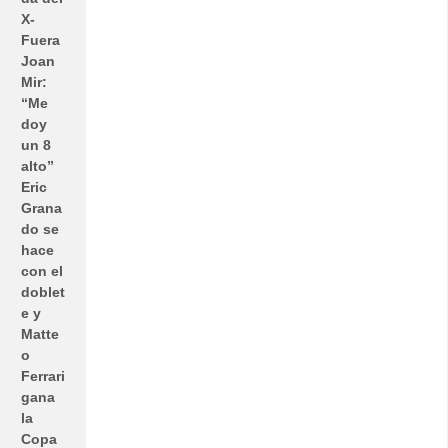
X-
Fuera
Joan
Mir:
“Me
doy
un 8
alto”
Eric
Grana
do se
hace
con el
doblet
e y
Matte
o
Ferrari
gana
la
Copa