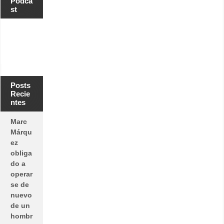
Podca
st
Posts
Recie
ntes
Marc
Márqu
ez
obliga
do a
operar
se de
nuevo
de un
hombr