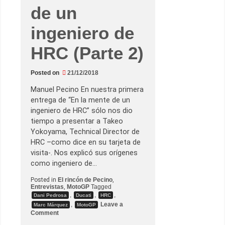
de un
ingeniero de
HRC (Parte 2)
Posted on
21/12/2018
Manuel Pecino En nuestra primera
entrega de “En la mente de un
ingeniero de HRC” sólo nos dio
tiempo a presentar a Takeo
Yokoyama, Technical Director de
HRC –como dice en su tarjeta de
visita-. Nos explicó sus orígenes
como ingeniero de…
Posted in
El rincón de Pecino
,
Entrevistas
,
MotoGP
Tagged
,
,
,
Dani Pedrosa
Ducati
HRC
,
Leave a
Marc Márquez
MotoGP
o
Comment
n