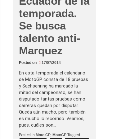
Ecuador de la
o
d
temporada.
e
l
a
Se busca
s
s
i
talento anti-
l
l
a
Marquez
s
,
s
e
Posted on
17/07/2014
g
ú
En esta temporada el calendario
n
e
de MotoGP consta de 18 pruebas
l
y Sachsenring ha marcado la
r
u
mitad del campeonato, se han
m
disputado tantas pruebas como
o
r
carreras quedan por disputar.
d
Queda aún mucho, pero también
e
l
es mucho lo recorrido. Veamos,
P
pues, cuáles son…
a
d
Posted in
Moto GP
,
MotoGP
Tagged
d