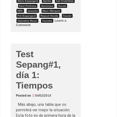
o
,
,
Aleix Espargaró
Aprilia
Cal Crutchlow
c
,
,
,
,
Dani Pedrosa
dovizioso
Ducati
k
,
,
,
HRC
Iannone
Marc Márquez
,
,
,
Pol Espargaró
Repsol Honda
Suzuki
,
Leave a
Valentino Rossi
Yamaha
o
Comment
n
E
c
u
a
d
o
Test
r
d
Sepang#1,
e
l
a
día 1:
t
e
m
Tiempos
p
o
r
a
Posted on
04/02/2014
d
a
Más abajo, una tabla que os
.
S
permitirá ver mejor la situación.
e
Esta foto es de primera hora de la
b