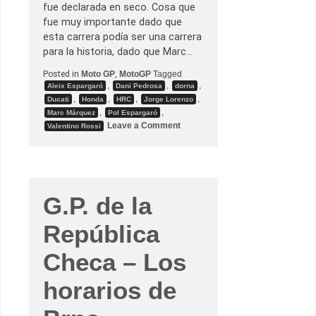
e
fue declarada en seco. Cosa que
2
fue muy importante dado que
)
esta carrera podía ser una carrera
para la historia, dado que Marc…
Posted in
Moto GP
,
MotoGP
Tagged
,
,
,
Aleix Espargaró
Dani Pedrosa
dorna
,
,
,
,
Ducati
Honda
HRC
Jorge Lorenzo
,
,
Marc Márquez
Pol Espargaró
o
Leave a Comment
Valentino Rossi
n
G
.
P
.
d
e
G.P. de la
B
r
n
República
o
–
P
Checa – Los
e
d
horarios de
r
o
s
a