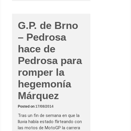
E
n
l
a
m
e
G.P. de Brno
n
t
– Pedrosa
e
d
e
hace de
u
n
i
Pedrosa para
n
g
e
romper la
n
i
e
hegemonía
r
o
d
Márquez
e
H
R
Posted on
17/08/2014
C
(
Tras un fin de semana en que la
P
a
lluvia había estado flirteando con
r
las motos de MotoGP la carrera
t