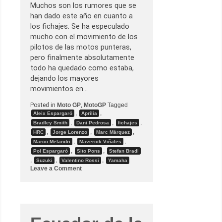
,
Muchos son los rumores que se
s
e
han dado este año en cuanto a
g
los fichajes. Se ha especulado
ú
n
mucho con el movimiento de los
l
pilotos de las motos punteras,
o
s
pero finalmente absolutamente
o
todo ha quedado como estaba,
j
o
dejando los mayores
s
movimientos en…
d
e
Posted in
Moto GP
,
MotoGP
Tagged
M
a
,
,
Aleix Espargaró
Aprilia
r
,
,
,
Bradley Smith
Dani Pedrosa
fichajes
c
,
,
,
HRC
Jorge Lorenzo
Marc Márquez
y
D
,
,
Marco Melandri
Maverick Viñales
a
,
,
Pol Espargaró
Sito Pons
Stefan Bradl
n
,
,
,
Suzuki
Valentino Rossi
Yamaha
i
o
Leave a Comment
n
E
l
j
u
e
g