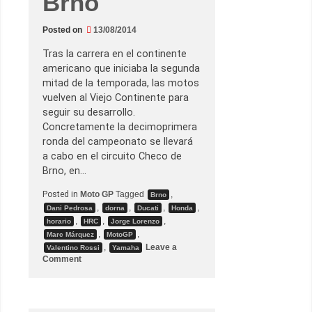
Brno
h
a
c
Posted on
13/08/2014
e
d
Tras la carrera en el continente
e
P
americano que iniciaba la segunda
e
mitad de la temporada, las motos
d
r
vuelven al Viejo Continente para
o
seguir su desarrollo.
s
a
Concretamente la decimoprimera
p
ronda del campeonato se llevará
a
r
a cabo en el circuito Checo de
a
Brno, en…
r
o
m
Posted in
Moto GP
Tagged
,
Brno
p
,
,
,
,
Dani Pedrosa
dorna
Ducati
Honda
e
r
,
,
,
horario
HRC
Jorge Lorenzo
l
,
,
Marc Márquez
MotoGP
a
,
Leave a
Valentino Rossi
Yamaha
h
o
e
Comment
n
g
G
e
.
m
P
o
.
n