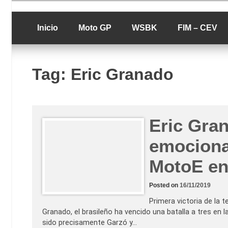
Skip
luciolopezgp
to
Lucio Lopez G
content
Inicio
Moto GP
WSBK
FIM – CEV
Tag:
Eric Granado
Eric Gra
emociona
MotoE en
Posted on
16/11/2019
Primera victoria de la
Granado, el brasileño ha vencido una batalla a tres en
sido precisamente Garzó y…