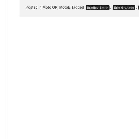
Posted in
Moto GP
,
MotoE
Tagged
,
,
Bradley Smith
Eric Granado