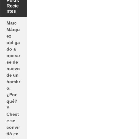
Posts
Recie
ntes
Marc
Márqu
ez
obliga
do a
operar
se de
nuevo
de un
hombr
o.
¿Por
qué?
Y
Chest
e se
convir
tió en