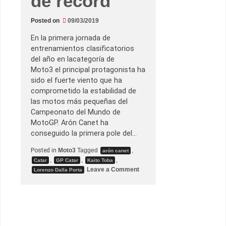
de récord
p
o
l
Posted on
09/03/2019
e
d
e
En la primera jornada de
l
entrenamientos clasificatorios
a
t
del año en lacategoría de
e
Moto3 el principal protagonista ha
m
p
sido el fuerte viento que ha
o
comprometido la estabilidad de
r
a
las motos más pequeñas del
d
Campeonato del Mundo de
a
e
MotoGP. Arón Canet ha
n
conseguido la primera pole del…
L
o
s
Posted in
Moto3
Tagged
,
arón canet
a
,
,
,
Catar
GP Catar
Kaito Toba
i
o
Leave a Comment
l
Lorenzo Dalla Porta
n
A
r
ó
n
C
a
n