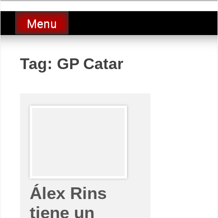
Skip
luciolopezgp
to
Lucio Lopez GP
Menu
content
Tag:
GP Catar
Álex Rins
tiene un