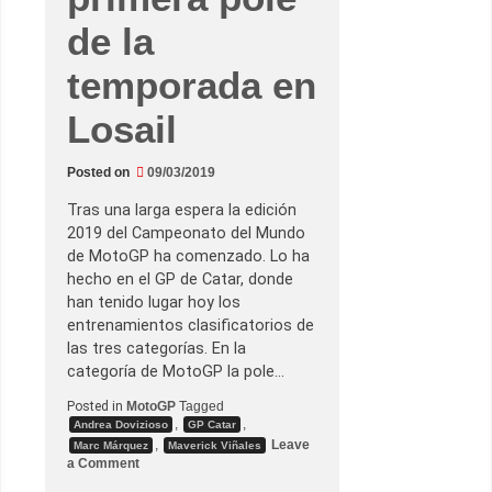
c
M
de la
á
r
q
temporada en
u
e
Losail
z
u
n
d
Posted on
09/03/2019
u
e
l
Tras una larga espera la edición
o
2019 del Campeonato del Mundo
d
e
de MotoGP ha comenzado. Lo ha
t
hecho en el GP de Catar, donde
i
t
han tenido lugar hoy los
a
entrenamientos clasificatorios de
n
e
las tres categorías. En la
s
categoría de MotoGP la pole…
e
n
Posted in
MotoGP
Tagged
e
l
,
,
Andrea Dovizioso
GP Catar
p
,
Leave
Marc Márquez
Maverick Viñales
r
o
a Comment
i
n
m