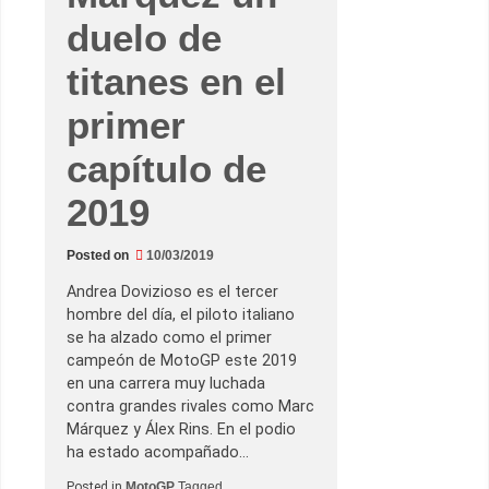
l
o
duelo de
s
m
titanes en el
e
d
i
primer
o
s
p
capítulo de
a
r
a
2019
p
e
r
s
Posted on
10/03/2019
e
g
Andrea Dovizioso es el tercer
u
i
hombre del día, el piloto italiano
r
se ha alzado como el primer
l
o
campeón de MotoGP este 2019
en una carrera muy luchada
contra grandes rivales como Marc
Márquez y Álex Rins. En el podio
ha estado acompañado…
Posted in
MotoGP
Tagged