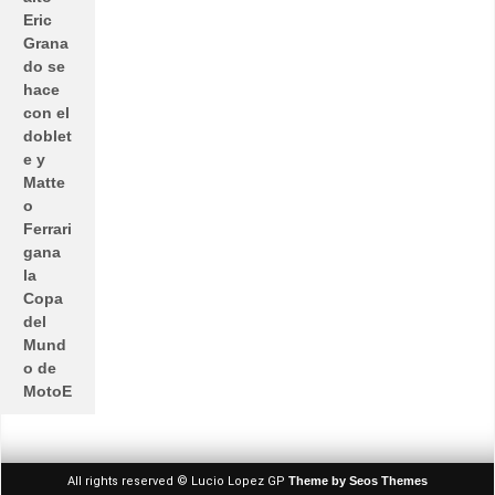
Eric
Grana
do se
hace
con el
doblet
e y
Matte
o
Ferrari
gana
la
Copa
del
Mund
o de
MotoE
All rights reserved © Lucio Lopez GP
Theme by Seos Themes