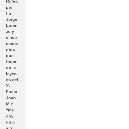
Rufea,
por
fin
Jorge
Loren
zo y
cinco
mome
ntos
que
forjar
on la
leyen
da del
X-
Fuera
Joan
Mir:
“Me
doy
un 8
alto”