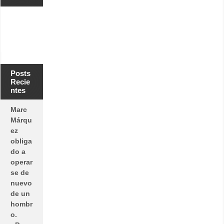
Posts
Recie
ntes
Marc
Márqu
ez
obliga
do a
operar
se de
nuevo
de un
hombr
o.