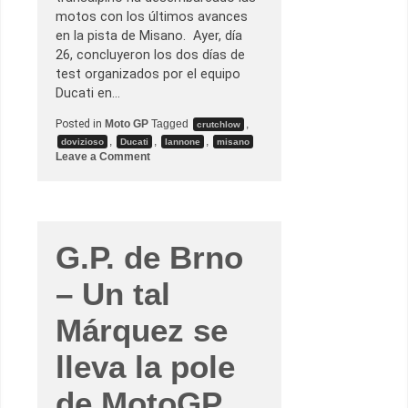
i
motos con los últimos avances
ó
n
en la pista de Misano. Ayer, día
d
26, concluyeron los dos días de
e
c
test organizados por el equipo
a
Ducati en…
r
r
e
Posted in
Moto GP
Tagged
,
crutchlow
r
,
,
,
dovizioso
Ducati
Iannone
misano
a
o
Leave a Comment
s
n
e
N
l
o
a
t
l
a
l
d
e
e
G.P. de Brno
v
P
a
r
M
– Un tal
e
a
n
r
s
c
Márquez se
a
M
D
á
u
r
lleva la pole
c
q
a
u
t
e
de MotoGP
i
z