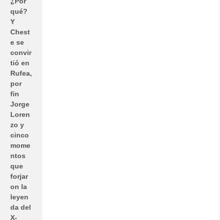
¿Por
qué?
Y
Chest
e se
convir
tió en
Rufea,
por
fin
Jorge
Loren
zo y
cinco
mome
ntos
que
forjar
on la
leyen
da del
X-