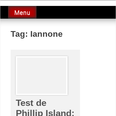
Skip
luciolopezgp
to
Lucio Lopez GP
Menu
content
Tag:
Iannone
Test de
Phillip Island: