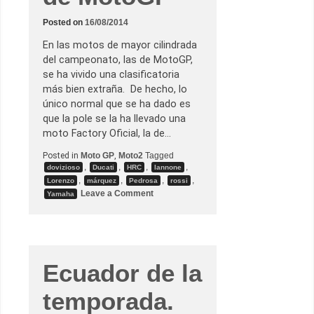
–
d
o
Posted on
16/08/2014
s
d
En las motos de mayor cilindrada
í
del campeonato, las de MotoGP,
a
s
se ha vivido una clasificatoria
d
más bien extraña. De hecho, lo
e
e
único normal que se ha dado es
n
que la pole se la ha llevado una
t
r
moto Factory Oficial, la de…
e
n
Posted in
Moto GP
,
Moto2
Tagged
o
,
,
,
,
dovizioso
Ducati
HRC
Iannone
e
n
,
,
,
,
Lorenzo
márquez
Pedrosa
rossi
M
o
Leave a Comment
Yamaha
i
n
s
G
a
.
n
P
o
.
d
e
Ecuador de la
B
r
n
temporada.
o
–