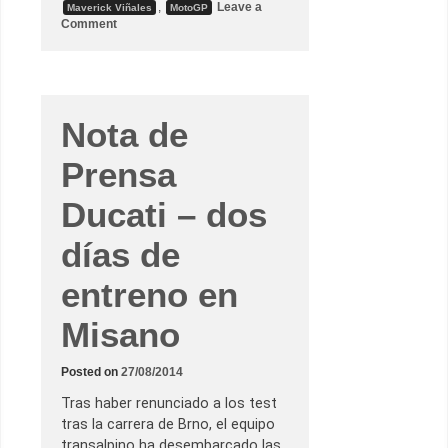
,
Leave a
Maverick Viñales
MotoGP
o
Comment
n
T
e
s
t
d
e
Nota de
P
h
Prensa
i
l
l
Ducati – dos
i
p
I
días de
s
l
a
entreno en
n
d
:
Misano
l
a
s
Posted on
27/08/2014
i
m
u
Tras haber renunciado a los test
l
tras la carrera de Brno, el equipo
a
c
transalpino ha desembarcado las