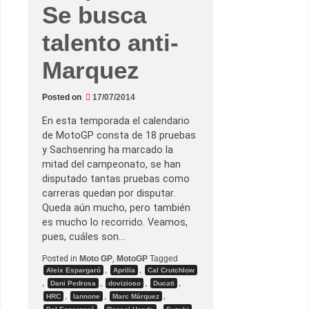
U
Se busca
n
t
talento anti-
a
l
M
Marquez
á
r
q
u
Posted on
17/07/2014
e
z
En esta temporada el calendario
s
e
de MotoGP consta de 18 pruebas
l
y Sachsenring ha marcado la
l
e
mitad del campeonato, se han
v
disputado tantas pruebas como
a
l
carreras quedan por disputar.
a
Queda aún mucho, pero también
p
o
es mucho lo recorrido. Veamos,
l
pues, cuáles son…
e
d
e
Posted in
Moto GP
,
MotoGP
Tagged
M
,
,
Aleix Espargaró
Aprilia
Cal Crutchlow
o
,
,
,
,
Dani Pedrosa
dovizioso
Ducati
t
o
,
,
,
HRC
Iannone
Marc Márquez
G