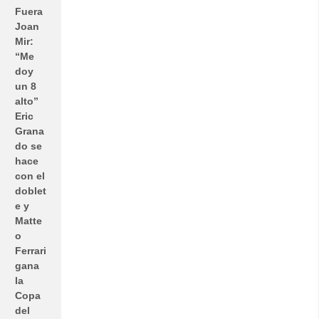
Fuera
Joan
Mir:
“Me
doy
un 8
alto”
Eric
Grana
do se
hace
con el
doblet
e y
Matte
o
Ferrari
gana
la
Copa
del