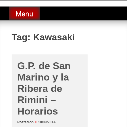
Skip
luciolopezgp
to
Lucio Lopez GP
Menu
content
Tag:
Kawasaki
G.P. de San
Marino y la
Ribera de
Rimini –
Horarios
Posted on
10/09/2014