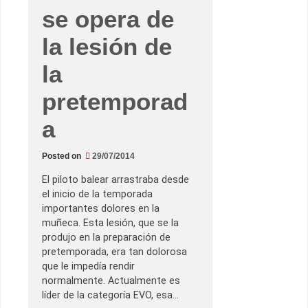
r
se opera de
a
d
e
la lesión de
P
h
a
la
k
i
s
pretemporad
a
F
r
a
e
e
w
a
Posted on
29/07/2014
y
,
El piloto balear arrastraba desde
q
el inicio de la temporada
u
e
importantes dolores en la
f
muñeca. Esta lesión, que se la
u
e
produjo en la preparación de
c
pretemporada, era tan dolorosa
a
n
que le impedía rendir
c
normalmente. Actualmente es
e
l
líder de la categoría EVO, esa…
a