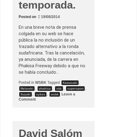
temporada.
f
i
c
Posted on
19/08/2014
a
t
o
En una breve nota de prensa
r
colgada en su web se hace
i
o
pública la no inclusión de un
s
trazado alternativo a la ronda
sudafricana. Tras la cancelación,
ya anunciada, de la carrera en
Phakisa Freeway debido a que no
se había concluido…
Posted in
WSBK
Tagged
,
Kawasaki
,
,
,
,
Melandri
phakisa
sbk
supersport
,
,
Leave a
Suzuki
sykes
wsbk
o
Comment
n
L
a
c
a
r
r
David Salóm
e