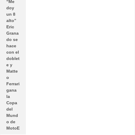
“Me
doy
un 8
alto”
Eric
Grana
do se
hace
con el
doblet
e y
Matte
o
Ferrari
gana
la
Copa
del
Mund
o de
MotoE