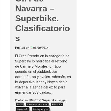
a
n
Navarra –
M
a
r
Superbike.
i
n
Clasificatorio
o
y
l
s
a
R
i
b
Posted on
06/09/2014
e
r
El Gran Premio en la categoría de
a
d
Superbike lo marcaba el retorno
e
de Carmelo Morales, un tipo
R
i
querido en el paddock por
m
compañeros y rivales. Además, en
i
n
lo deportivo, Kenny Noyes debía
i
volver a la senda del éxito para
–
H
enmendar sus caídas…
o
r
Posted in
FIM-CEV
,
Superbike
Tagged
a
,
,
,
r
BMW
carmelo morales
FIM-CEV
i
,
,
Kawasaki
kenny noyes