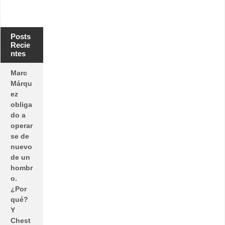
Posts
Recie
ntes
Marc
Márqu
ez
obliga
do a
operar
se de
nuevo
de un
hombr
o.
¿Por
qué?
Y
Chest