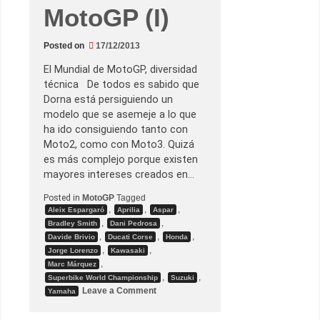
n
MotoGP (I)
g
n
e
g
Posted on
17/12/2013
o
c
El Mundial de MotoGP, diversidad
i
a
técnica De todos es sabido que
c
Dorna está persiguiendo un
o
n
modelo que se asemeje a lo que
D
ha ido consiguiendo tanto con
u
c
Moto2, como con Moto3. Quizá
a
es más complejo porque existen
t
i
mayores intereses creados en…
,
Y
Posted in
MotoGP
Tagged
a
,
,
,
Aleix Espargaró
Aprilia
Aspar
m
a
,
,
Bradley Smith
Dani Pedrosa
h
,
,
,
Davide Brivio
Ducati Corse
Honda
a
,
,
Jorge Lorenzo
Kawasaki
y
K
,
Marc Márquez
a
,
,
Superbike World Championship
Suzuki
w
o
Leave a Comment
Yamaha
a
n
s
P
a
r