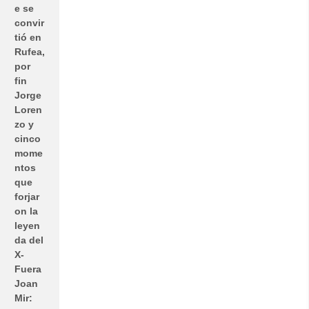
e se
convir
tió en
Rufea,
por
fin
Jorge
Loren
zo y
cinco
mome
ntos
que
forjar
on la
leyen
da del
X-
Fuera
Joan
Mir: