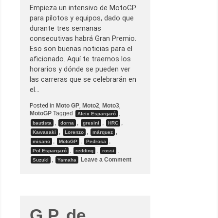
Empieza un intensivo de MotoGP
para pilotos y equipos, dado que
durante tres semanas
consecutivas habrá Gran Premio.
Eso son buenas noticias para el
aficionado. Aquí te traemos los
horarios y dónde se pueden ver
las carreras que se celebrarán en
el…
Posted in
Moto GP
,
Moto2
,
Moto3
,
MotoGP
Tagged
,
Aleix Espargaró
,
,
,
,
bautista
dorna
gresini
HRC
,
,
,
Kawasaki
Lorenzo
márquez
,
,
,
misano
MotoGP
Pedrosa
,
,
,
Pol Espargaró
redding
rossi
o
,
Leave a Comment
Suzuki
Yamaha
n
G
.
P
.
d
e
G.P. de
S