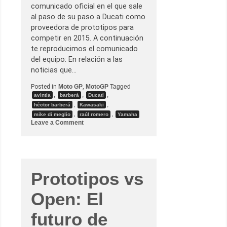
a
d
comunicado oficial en el que sale
.
e
al paso de su paso a Ducati como
l
a
proveedora de prototipos para
p
competir en 2015. A continuación
r
e
te reproducimos el comunicado
t
del equipo: En relación a las
e
m
noticias que…
p
o
Posted in
Moto GP
,
MotoGP
Tagged
r
,
,
,
avintia
barberá
Ducati
a
d
,
,
héctor barberá
Kawasaki
a
,
,
mike di meglio
raúl romero
Yamaha
o
Leave a Comment
n
E
l
A
v
i
n
Prototipos vs
t
i
Open: El
a
R
a
futuro de
c
i