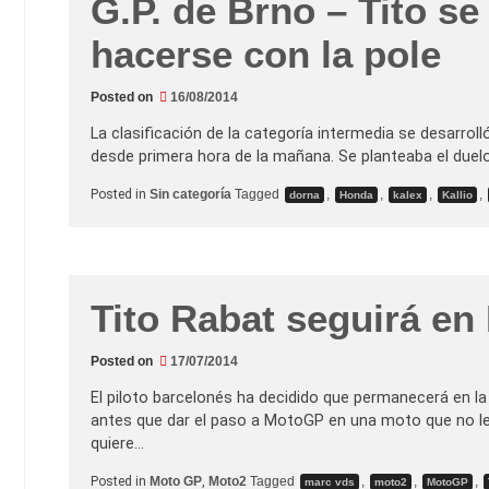
G.P. de Brno – Tito s
n
B
g
r
e
hacerse con la pole
n
n
o
d
–
u
T
Posted on
16/08/2014
d
i
a
t
s
La clasificación de la categoría intermedia se desarro
o
o
R
desde primera hora de la mañana. Se planteaba el duel
b
a
r
b
e
Posted in
Sin categoría
Tagged
,
,
,
,
a
dorna
Honda
kalex
Kallio
s
t
u
g
c
a
o
n
n
a
t
l
i
a
Tito Rabat seguirá en
n
g
u
u
i
e
d
Posted on
17/07/2014
r
a
r
d
a
El piloto barcelonés ha decidido que permanecerá en la
(
f
c
antes que dar el paso a MotoGP en una moto que no le 
r
o
í
quiere…
n
a
H
o
Posted in
Moto GP
,
Moto2
Tagged
,
,
,
marc vds
moto2
MotoGP