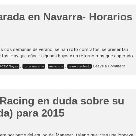
arada en Navarra- Horarios
as dos semanas de verano, se han roto contratos, se presentan
tos. Hay que añadir algunas bajas y un retorno más que esperado.
o
,
,
,
Leave a Comment
M-CEV Noyes
jorge navarro
marc vds
team machado
n
E
l
F
I
M
-
 Racing en duda sobre su
C
E
V
da) para 2015
h
a
c
e
s
u
era por parte del equipo del Manager Italiano que, tras una longeva