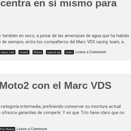
e centra en sí mismo para
f
i
c
h
a
j
e
s
lló también en seco, a pesar de las amenazas de agua que ha habido
o de siempre, entre los compañeros del Marc VDS racing team, a…
o
,
,
,
,
Leave a Comment
marc vds
moto2
Rabat
speed up
suter
n
G
.
P
.
d
e
 Moto2 con el Marc VDS
B
r
n
o
–
T
 categoría intermedia, prefiriendo conservar su montura actual
i
ofrezca garantías de competir. Y es que Tito tiene claro que no
t
o
s
e
o
Leave a Comment
c
Tito Rabat