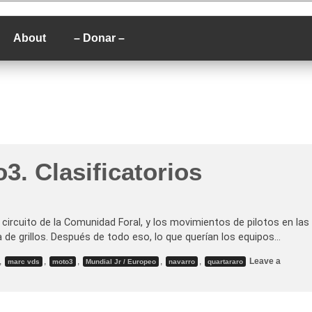
P
About
– Donar –
3. Clasificatorios
 circuito de la Comunidad Foral, y los movimientos de pilotos en las
 de grillos. Después de todo eso, lo que querían los equipos…
,
,
,
,
,
Leave a
marc vds
moto3
Mundial Jr / Europeo
navarro
quartararo