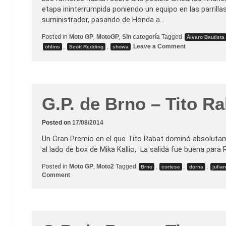
etapa ininterrumpida poniendo un equipo en las parrill
suministrador, pasando de Honda a…
Posted in
Moto GP
,
MotoGP
,
Sin categoría
Tagged
Álvaro Bautista
o
,
,
Leave a Comment
öhlins
Scott Redding
showa
n
*
A
c
t
u
a
G.P. de Brno – Tito Ra
l
i
z
Posted on
17/08/2014
a
d
o
Un Gran Premio en el que Tito Rabat dominó absolutament
*
al lado de box de Mika Kallio, La salida fue buena par
G
r
e
Posted in
Moto GP
,
Moto2
Tagged
,
,
,
Brno
cortese
dorna
julia
s
o
Comment
i
n
n
G
i
.
R
P
a
.
c
d
i
e