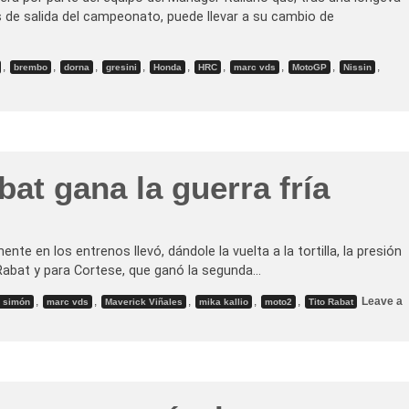
p
as de salida del campeonato, puede llevar a su cambio de
a
r
a
d
,
,
,
,
,
,
,
,
,
brembo
dorna
gresini
Honda
HRC
marc vds
MotoGP
Nissin
a
e
n
N
a
v
a
r
r
bat gana la guerra fría
a
-
H
o
r
a
e en los entrenos llevó, dándole la vuelta a la tortilla, la presión
r
a Rabat y para Cortese, que ganó la segunda…
i
o
s
,
,
,
,
,
Leave a
n simón
marc vds
Maverick Viñales
mika kallio
moto2
Tito Rabat
y
b
a
i
l
e
d
e