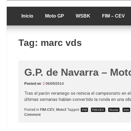
Skip
luciolopezgp
to
Lucio Lopez G
content
Inicio
Moto GP
WSBK
FIM – CEV
Tag:
marc vds
G.P. de Navarra – Moto
Posted on
06/09/2014
Tras el parón veraniego se reinicia el campeonato en el
últimas semanas habían convertido la ronda en una olla
Posted in
FIM-CEV
,
Moto3
Tagged
,
,
,
FIM
FIM-CEV
Honda
ktm
o
Comment
n
G
.
P