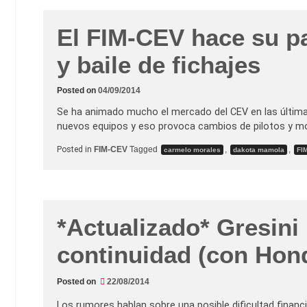
.
d
e
El FIM-CEV hace su p
N
a
y baile de fichajes
v
a
r
r
Posted on
04/09/2014
a
–
Se ha animado mucho el mercado del CEV en las últim
M
o
nuevos equipos y eso provoca cambios de pilotos y mo
t
o
Posted in
FIM-CEV
Tagged
,
,
carmelo morales
dakota mamola
FI
3
.
C
l
a
s
i
*Actualizado* Gresini
f
i
c
continuidad (con Hon
a
t
o
r
Posted on
22/08/2014
i
o
Los rumores hablan sobre una posible dificultad financi
s