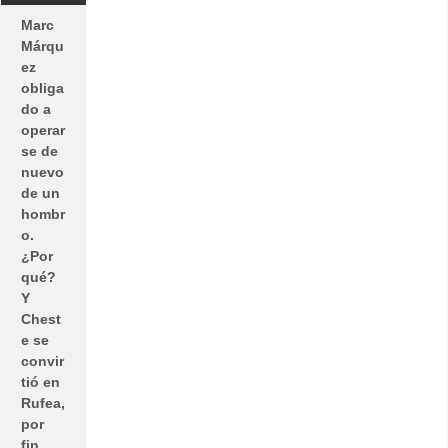
Marc
Márqu
ez
obliga
do a
operar
se de
nuevo
de un
hombr
o.
¿Por
qué?
Y
Chest
e se
convir
tió en
Rufea,
por
fin