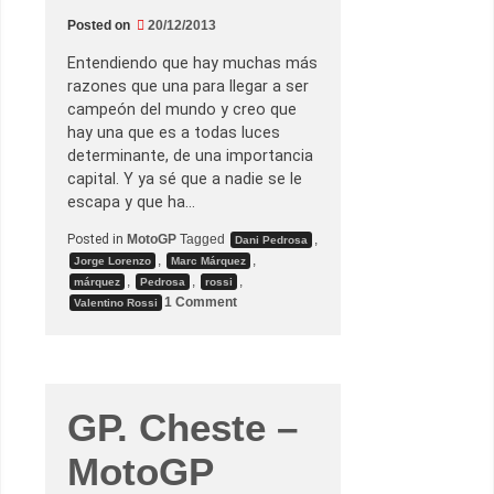
q
u
Posted on
20/12/2013
e
z
Entendiendo que hay muchas más
s
e
razones que una para llegar a ser
l
campeón del mundo y creo que
l
e
hay una que es a todas luces
v
determinante, de una importancia
a
l
capital. Y ya sé que a nadie se le
a
escapa y que ha…
p
o
l
Posted in
MotoGP
Tagged
,
Dani Pedrosa
e
,
,
Jorge Lorenzo
Marc Márquez
d
e
,
,
,
márquez
Pedrosa
rossi
M
o
1 Comment
Valentino Rossi
o
n
t
M
o
a
G
r
P
c
,
d
GP. Cheste –
e
b
e
MotoGP
r
í