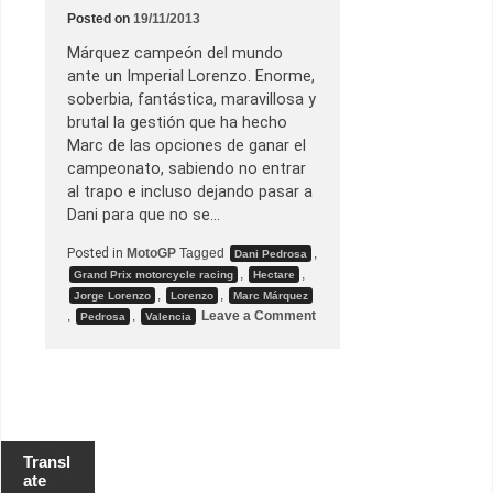
a
Posted on
19/11/2013
s
d
a
Márquez campeón del mundo
r
ante un Imperial Lorenzo. Enorme,
l
e
soberbia, fantástica, maravillosa y
l
brutal la gestión que ha hecho
a
s
Marc de las opciones de ganar el
g
campeonato, sabiendo no entrar
r
a
al trapo e incluso dejando pasar a
c
Dani para que no se…
i
a
s
Posted in
MotoGP
Tagged
,
Dani Pedrosa
a
,
,
Grand Prix motorcycle racing
Hectare
P
,
,
Jorge Lorenzo
Lorenzo
Marc Márquez
e
o
d
,
,
Leave a Comment
Pedrosa
Valencia
n
r
G
o
P
s
.
a
C
h
e
s
t
Transl
e
ate
–