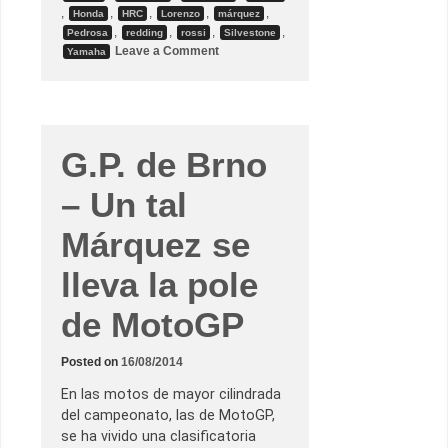
o
,
,
,
,
,
Honda
HRC
Lorenzo
márquez
s
,
,
,
,
Pedrosa
redding
rossi
Silvestone
o
Leave a Comment
Yamaha
n
L
a
s
d
e
c
G.P. de Brno
l
a
r
– Un tal
a
c
i
Márquez se
o
n
lleva la pole
e
s
d
de MotoGP
e
l
o
s
Posted on
16/08/2014
p
i
En las motos de mayor cilindrada
l
o
del campeonato, las de MotoGP,
t
se ha vivido una clasificatoria
o