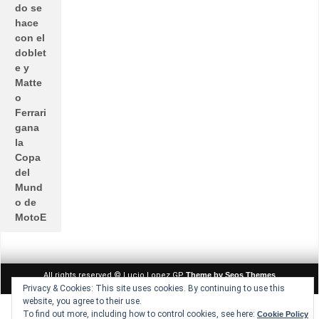
do se
hace
con el
doblet
e y
Matte
o
Ferrari
gana
la
Copa
del
Mund
o de
MotoE
All rights reserved © Lucio Lopez GP
Theme by Seos Themes
Privacy & Cookies: This site uses cookies. By continuing to use this
website, you agree to their use.
To find out more, including how to control cookies, see here:
Cookie Policy