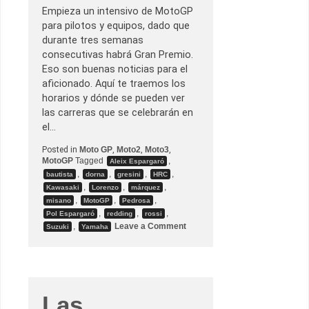
Empieza un intensivo de MotoGP
para pilotos y equipos, dado que
durante tres semanas
consecutivas habrá Gran Premio.
Eso son buenas noticias para el
aficionado. Aquí te traemos los
horarios y dónde se pueden ver
las carreras que se celebrarán en
el…
Posted in
Moto GP
,
Moto2
,
Moto3
,
MotoGP
Tagged
,
Aleix Espargaró
,
,
,
,
bautista
dorna
gresini
HRC
,
,
,
Kawasaki
Lorenzo
márquez
,
,
,
misano
MotoGP
Pedrosa
,
,
,
Pol Espargaró
redding
rossi
o
,
Leave a Comment
Suzuki
Yamaha
n
G
.
P
.
d
e
Las
S