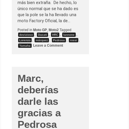
s
más bien extraña. De hecho, lo
d
único normal que se ha dado es
e
M
que la pole se la ha llevado una
o
moto Factory Oficial, la de…
t
o
Posted in
Moto GP
,
Moto2
Tagged
G
P
,
,
,
,
dovizioso
Ducati
HRC
Iannone
,
,
,
,
Lorenzo
márquez
Pedrosa
rossi
o
Leave a Comment
Yamaha
n
G
.
P
.
d
e
Marc,
B
r
n
deberías
o
–
U
darle las
n
t
gracias a
a
l
M
Pedrosa
á
r