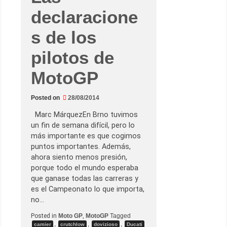
a
n
declaracione
M
a
r
s de los
i
n
pilotos de
o
y
l
MotoGP
a
R
i
b
Posted on
28/08/2014
e
r
Marc MárquezEn Brno tuvimos
a
d
un fin de semana difícil, pero lo
e
más importante es que cogimos
R
i
puntos importantes. Además,
m
ahora siento menos presión,
i
n
porque todo el mundo esperaba
i
que ganase todas las carreras y
–
H
es el Campeonato lo que importa,
o
no…
r
a
r
Posted in
Moto GP
,
MotoGP
Tagged
i
,
,
,
camier
crutchlow
dovizioso
Ducati