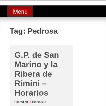
Skip
luciolopezgp
to
Lucio Lopez GP
Menu
content
Tag:
Pedrosa
G.P. de San
Marino y la
Ribera de
Rimini –
Horarios
Posted on
10/09/2014