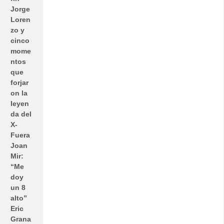
Jorge
Loren
zo y
cinco
mome
ntos
que
forjar
on la
leyen
da del
X-
Fuera
Joan
Mir:
“Me
doy
un 8
alto”
Eric
Grana