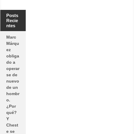
Posts
Recie
ntes
Marc
Márqu
ez
obliga
do a
operar
se de
nuevo
de un
hombr
o.
¿Por
qué?
Y
Chest
e se