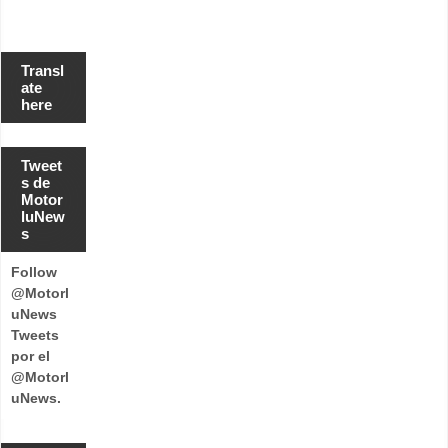
Transl
ate
here
Tweet
s de
Motor
luNew
s
Follow
@Motorl
uNews
Tweets
por el
@Motorl
uNews.