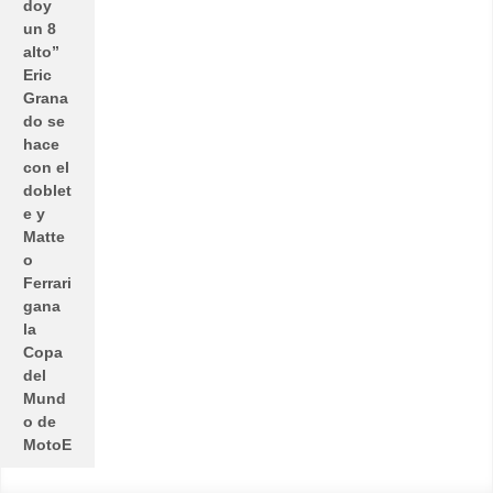
doy
un 8
alto”
Eric
Grana
do se
hace
con el
doblet
e y
Matte
o
Ferrari
gana
la
Copa
del
Mund
o de
MotoE