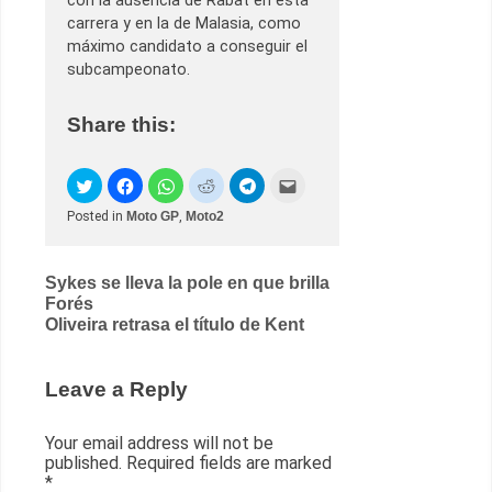
con la ausencia de Rabat en esta
carrera y en la de Malasia, como
máximo candidato a conseguir el
subcampeonato.
Share this:
Posted in
Moto GP
,
Moto2
Post
Sykes se lleva la pole en que brilla
Forés
navigation
Oliveira retrasa el título de Kent
Leave a Reply
Your email address will not be
published.
Required fields are marked
*