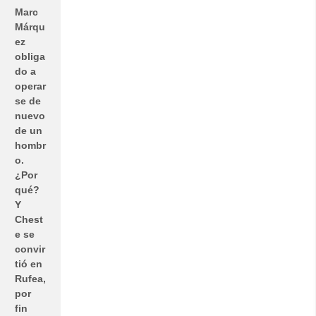
Marc
Márqu
ez
obliga
do a
operar
se de
nuevo
de un
hombr
o.
¿Por
qué?
Y
Chest
e se
convir
tió en
Rufea,
por
fin