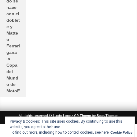
do se
hace
con el
doblet
e y
Matte
o
Ferrari
gana
la
Copa
del
Mund
o de
MotoE
All rights reserved © Lucio Lopez GP
Theme by Seos Themes
Privacy & Cookies: This site uses cookies. By continuing to use this
website, you agree to their use.
To find out more, including how to control cookies, see here:
Cookie Policy