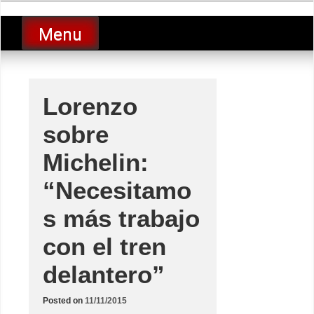
Skip
luciolopezgp
to
Lucio Lopez GP
Menu
content
Lorenzo
sobre
Michelin:
“Necesitamo
s más trabajo
con el tren
delantero”
Posted on
11/11/2015