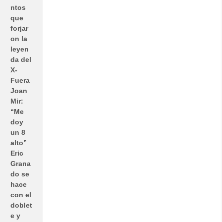
ntos
que
forjar
on la
leyen
da del
X-
Fuera
Joan
Mir:
“Me
doy
un 8
alto”
Eric
Grana
do se
hace
con el
doblet
e y