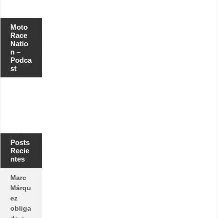
Moto
Race
Natio
n –
Podca
st
Posts
Recie
ntes
Marc
Márqu
ez
obliga