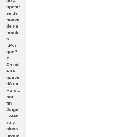
do a
operar
se de
nuevo
de un
hombr
o.
¿Por
qué?
Y
Chest
e se
convir
tió en
Rufea,
por
fin
Jorge
Loren
zo y
cinco
mome