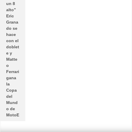
un 8
alto”
Eric
Grana
do se
hace
con el
doblet
e y
Matte
o
Ferrari
gana
la
Copa
del
Mund
o de
MotoE