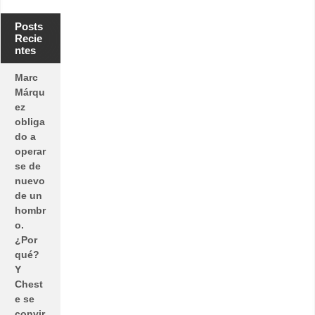
Posts
Recie
ntes
Marc
Márqu
ez
obliga
do a
operar
se de
nuevo
de un
hombr
o.
¿Por
qué?
Y
Chest
e se
convir