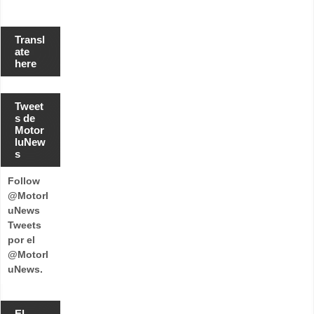
Transl
ate
here
Tweet
s de
Motor
luNew
s
Follow
@Motorl
uNews
Tweets
por el
@Motorl
uNews.
El