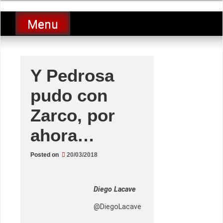
Skip
luciolopezgp
to
Lucio Lopez GP
Menu
content
Y Pedrosa
pudo con
Zarco, por
ahora…
Posted on
20/03/2018
Diego Lacave
@DiegoLacave