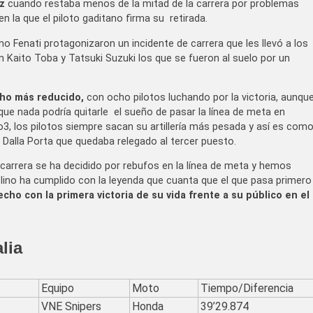
z
cuando restaba menos de la mitad de la carrera por problemas
 la que el piloto gaditano firma su retirada.
o Fenati protagonizaron un incidente de carrera que les llevó a los
 Kaito Toba y Tatsuki Suzuki los que se fueron al suelo por un
cho más reducido,
con ocho pilotos luchando por la victoria, aunqu
ue nada podría quitarle el sueño de pasar la línea de meta en
o3, los pilotos siempre sacan su artillería más pesada y así es com
 Dalla Porta que quedaba relegado al tercer puesto.
 carrera se ha decidido por rebufos en la línea de meta y hemos
lino ha cumplido con la leyenda que cuanta que el que pasa primero
cho con la primera victoria de su vida frente a su público en el
lia
Equipo
Moto
Tiempo/Diferencia
VNE Snipers
Honda
39’29.874