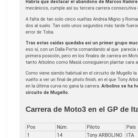
Habría que destacar el abandono de Marcos Ramíre
mecánicos, cumple así su tercera carrera consecutiva en
A falta de tan solo cinco vueltas Andrea Migno y Roman
dos al suelo. Tan solo unos segundos más tarde fueron
error de Toba.
Tras estas caídas quedaba así un primer grupo mu
eso sí, con un Dalla Porta comandando al que parecía q
primera posición, pero en los finales de carrera en Mot
tanto Arbolino como Masiá consiguieron plantar cara a
Como viene siendo habitual en el circuito de Mugello la
vuelto a ver un final de
photo finish,
en el que Tony Arbo
en la última curva no gana la carrera.
Arbolino se ha he
circuito de Mugello.
Carrera de Moto3 en el GP de Ita
Pos
Núm.
Piloto
País
1
14
Tony ARBOLINO
ITA