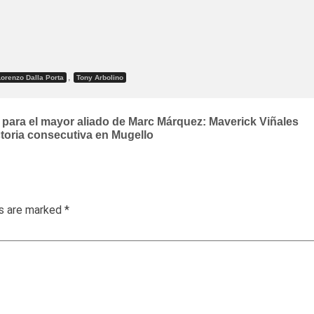
,
Lorenzo Dalla Porta
Tony Arbolino
 para el mayor aliado de Marc Márquez: Maverick Viñales
toria consecutiva en Mugello
ds are marked
*