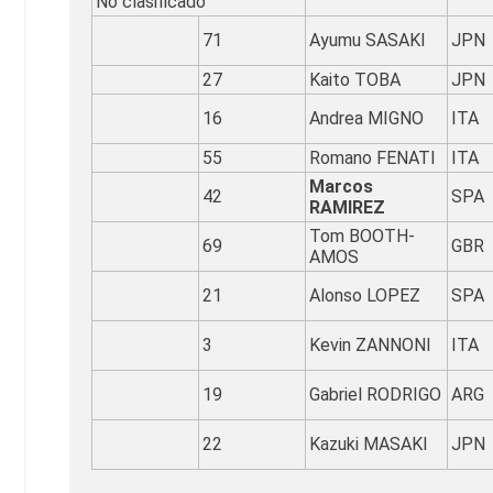
No clasificado
71
Ayumu SASAKI
JPN
27
Kaito TOBA
JPN
16
Andrea MIGNO
ITA
55
Romano FENATI
ITA
Marcos
42
SPA
RAMIREZ
Tom BOOTH-
69
GBR
AMOS
21
Alonso LOPEZ
SPA
3
Kevin ZANNONI
ITA
19
Gabriel RODRIGO
ARG
22
Kazuki MASAKI
JPN