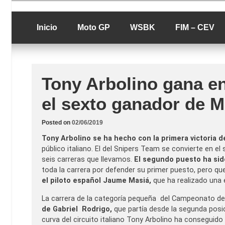
Skip
luciolopezgp
to
Lucio Lopez G
content
Inicio
Moto GP
WSBK
FIM – CEV
Tony Arbolino gana en
el sexto ganador de 
Posted on
02/06/2019
Tony Arbolino se ha hecho con la primera victoria d
público italiano. El del Snipers Team se convierte en e
seis carreras que llevamos.
El segundo puesto ha sid
toda la carrera por defender su primer puesto, pero qu
el piloto español Jaume Masiá,
que ha realizado una 
La carrera de la categoría pequeña del Campeonato
de Gabriel Rodrigo,
que partía desde la segunda posic
curva del circuito italiano Tony Arbolino ha conseguid