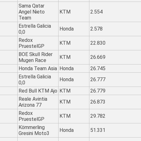
Sama Qatar
Angel Nieto
KTM
2.554
Team
Estrella Galicia
Honda
2.578
0,0
Redox
KTM
22.830
PruestelGP
BOE Skull Rider
KTM
26.669
Mugen Race
Honda Team Asia
Honda
26.745
Estrella Galicia
Honda
26.777
0,0
Red Bull KTM Ajo
KTM
26.779
Reale Avintia
KTM
26.873
Arizona 77
Redox
KTM
29.782
PruestelGP
Kömmerling
Honda
51.331
Gresini Moto3