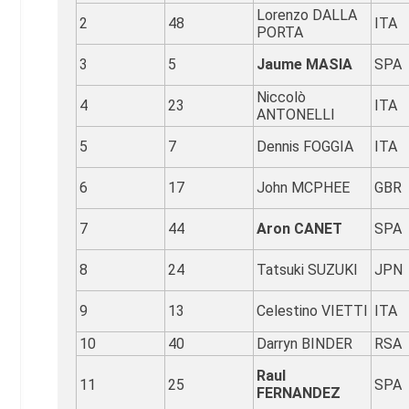
Lorenzo DALLA
2
48
ITA
PORTA
3
5
Jaume MASIA
SPA
Niccolò
4
23
ITA
ANTONELLI
5
7
Dennis FOGGIA
ITA
6
17
John MCPHEE
GBR
7
44
Aron CANET
SPA
8
24
Tatsuki SUZUKI
JPN
9
13
Celestino VIETTI
ITA
10
40
Darryn BINDER
RSA
Raul
11
25
SPA
FERNANDEZ