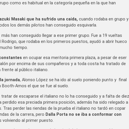
rupo como es habitual en la categoría pequeña en la que han
zuki Masaki que ha sufrido una caída,
cuando rodaba en grupo y
odos los demás pilotos han conseguido esquivarla.
s más han conseguido llegar a ese primer grupo. Fue a 19 vueltas
l Rodrigo, que rodaba en los primeros puestos, ayudó a abrir hueco
r mucho tiempo.
 constantes
en ocupar esa meritoria primera plaza, a pesar de eser
escalón por encima de sus compañeros y a toda costa ha tratado de
rente al público italiano.
 la jornada
, Alonso López se ha ido al suelo poniendo punto y final
m Booth-Amos el que se fue al suelo.
tratar de escaparse el italiano no lo ha conseguido y a falta de die
 ha perdido esa preciada primera posición, además ha sido relegado a
. Tras perder las riendas de la prueba el italiano no tardó en copar
ndas de la carrera, pero
Dalla Porta no se iba a conformar con
s volviendo al primer puesto.