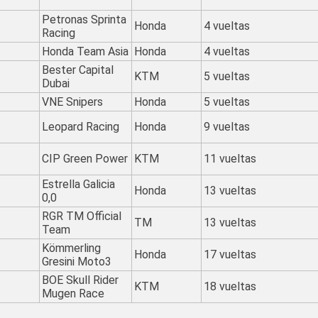
Petronas Sprinta
Honda
4 vueltas
Racing
Honda Team Asia
Honda
4 vueltas
Bester Capital
KTM
5 vueltas
Dubai
VNE Snipers
Honda
5 vueltas
Leopard Racing
Honda
9 vueltas
CIP Green Power
KTM
11 vueltas
Estrella Galicia
Honda
13 vueltas
0,0
RGR TM Official
TM
13 vueltas
Team
Kömmerling
Honda
17 vueltas
Gresini Moto3
BOE Skull Rider
KTM
18 vueltas
Mugen Race