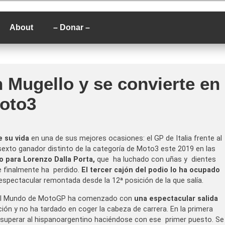
P
About
– Donar –
 Mugello y se convierte en
Moto3
e su vida
en una de sus mejores ocasiones: el GP de Italia frente al
l sexto ganador distinto de la categoría de Moto3 este 2019 en las
o para Lorenzo Dalla Porta,
que ha luchado con uñas y dientes
e finalmente ha perdido.
El tercer cajón del podio lo ha ocupado
espectacular remontada desde la 12ª posición de la que salía.
 del Mundo de MotoGP ha comenzado con
una espectacular salida
ión y no ha tardado en coger la cabeza de carrera. En la primera
o superar al hispanoargentino haciéndose con ese primer puesto. Se