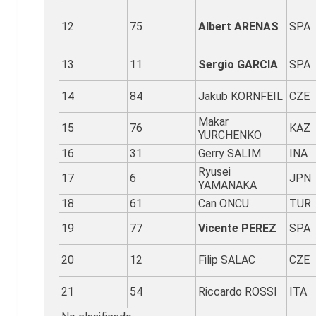
12
75
Albert ARENAS
SPA
13
11
Sergio GARCIA
SPA
14
84
Jakub KORNFEIL
CZE
Makar
15
76
KAZ
YURCHENKO
16
31
Gerry SALIM
INA
Ryusei
17
6
JPN
YAMANAKA
18
61
Can ONCU
TUR
19
77
Vicente PEREZ
SPA
20
12
Filip SALAC
CZE
21
54
Riccardo ROSSI
ITA