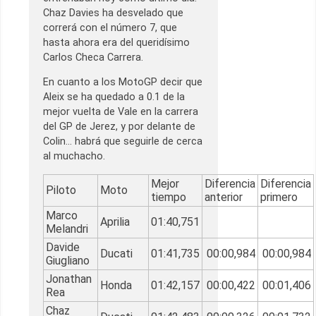
Chaz Davies ha desvelado que
correrá con el número 7, que
hasta ahora era del queridísimo
Carlos Checa Carrera.
En cuanto a los MotoGP decir que
Aleix se ha quedado a 0.1 de la
mejor vuelta de Vale en la carrera
del GP de Jerez, y por delante de
Colin… habrá que seguirle de cerca
al muchacho.
Mejor
Diferencia
Diferencia
Piloto
Moto
tiempo
anterior
primero
Marco
Aprilia
01:40,751
Melandri
Davide
Ducati
01:41,735
00:00,984
00:00,984
Giugliano
Jonathan
Honda
01:42,157
00:00,422
00:01,406
Rea
Chaz