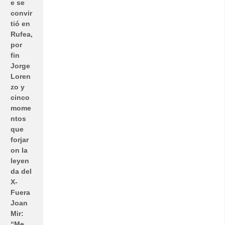
e se
convir
tió en
Rufea,
por
fin
Jorge
Loren
zo y
cinco
mome
ntos
que
forjar
on la
leyen
da del
X-
Fuera
Joan
Mir:
“Me