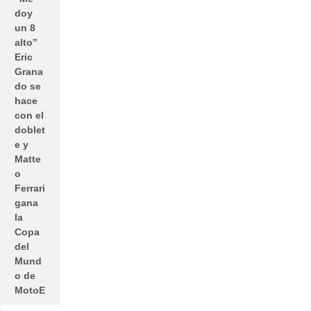
doy
un 8
alto”
Eric
Grana
do se
hace
con el
doblet
e y
Matte
o
Ferrari
gana
la
Copa
del
Mund
o de
MotoE