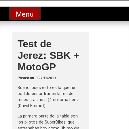
Skip
luciolopezgp
to
Lucio Lopez GP
Menu
content
Test de
Jerez: SBK +
MotoGP
Posted on
27/11/2013
Bueno, pues esto es lo que he
podido encontrar en la red de
redes gracias a @motomatters
(David Emmet)
La primera parte de la tabla son
los pilotos de SuperBikes, que
entrenaban hoy como último día.