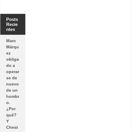
Posts
Recie
ntes
Marc
Márqu
ez
obliga
do a
operar
se de
nuevo
de un
hombr
o.
¿Por
qué?
Y
Chest