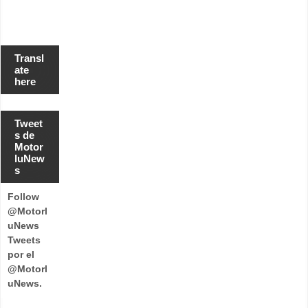
Transl
ate
here
Tweet
s de
Motor
luNew
s
Follow
@Motorl
uNews
Tweets
por el
@Motorl
uNews.