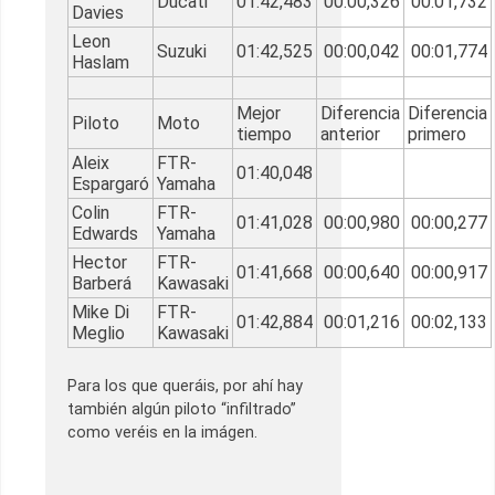
Ducati
01:42,483
00:00,326
00:01,732
Davies
Leon
Suzuki
01:42,525
00:00,042
00:01,774
Haslam
Mejor
Diferencia
Diferencia
Piloto
Moto
tiempo
anterior
primero
Aleix
FTR-
01:40,048
Espargaró
Yamaha
Colin
FTR-
01:41,028
00:00,980
00:00,277
Edwards
Yamaha
Hector
FTR-
01:41,668
00:00,640
00:00,917
Barberá
Kawasaki
Mike Di
FTR-
01:42,884
00:01,216
00:02,133
Meglio
Kawasaki
Para los que queráis, por ahí hay
también algún piloto “infiltrado”
como veréis en la imágen.