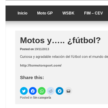
Skip
luciolopezgp
to
Lucio Lopez G
content
Inicio
Moto GP
WSBK
FIM – CEV
Motos y….. ¿fútbol?
Posted on
19/11/2013
Curiosa y agradable relación del fútbol con el mundo d
http://tsrmotorsport.com/
Share this:
Posted in
Sin categoría