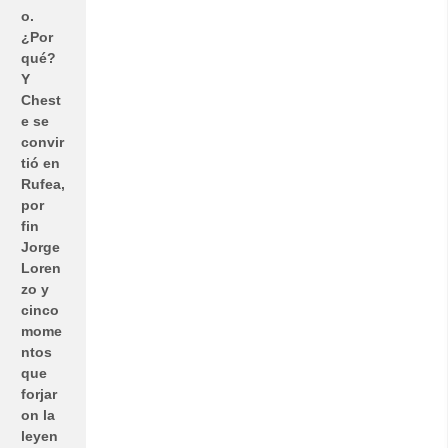
o.
¿Por
qué?
Y
Chest
e se
convir
tió en
Rufea,
por
fin
Jorge
Loren
zo y
cinco
mome
ntos
que
forjar
on la
leyen