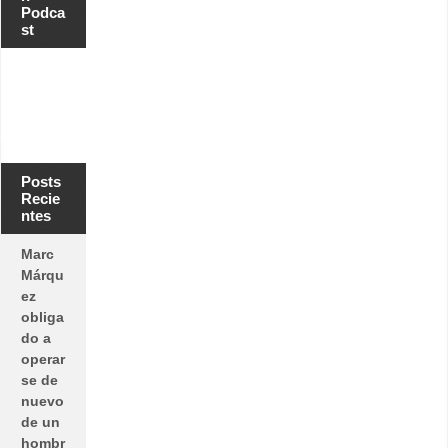
Podca
st
Posts
Recie
ntes
Marc
Márqu
ez
obliga
do a
operar
se de
nuevo
de un
hombr