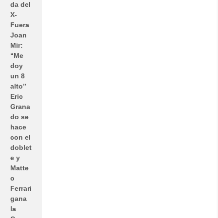
da del
X-
Fuera
Joan
Mir:
“Me
doy
un 8
alto”
Eric
Grana
do se
hace
con el
doblet
e y
Matte
o
Ferrari
gana
la