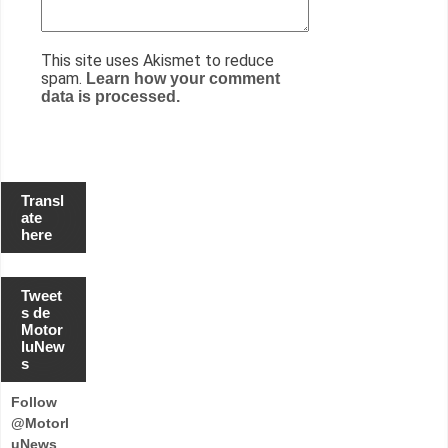
This site uses Akismet to reduce
spam.
Learn how your comment
data is processed.
Transl
ate
here
Tweet
s de
Motor
luNew
s
Follow
@Motorl
uNews