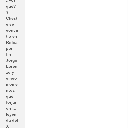
¿Por
qué?
Y
Chest
e se
convir
tió en
Rufea,
por
fin
Jorge
Loren
zo y
cinco
mome
ntos
que
forjar
on la
leyen
da del
X-