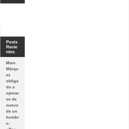
Posts
Recie
ntes
Marc
Márqu
ez
obliga
do a
operar
se de
nuevo
de un
hombr
o.