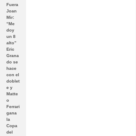
Fuera
Joan
Mir:
“Me
doy
un 8
alto”
Eric
Grana
do se
hace
con el
doblet
e y
Matte
o
Ferrari
gana
la
Copa
del