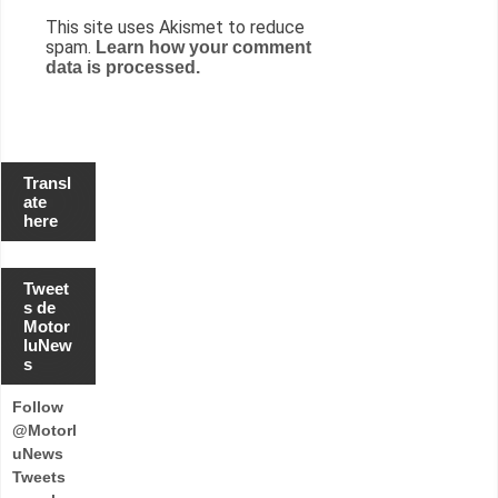
This site uses Akismet to reduce
spam.
Learn how your comment
data is processed.
Transl
ate
here
Tweet
s de
Motor
luNew
s
Follow
@Motorl
uNews
Tweets