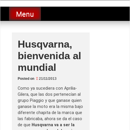
Skip
luciolopezgp
to
Lucio Lopez GP
Menu
content
Husqvarna,
bienvenida al
mundial
Posted on
21/11/2013
Como ya sucediera con Aprilia-
Gilera, que las dos pertenecían al
grupo Piaggio y que ganase quien
ganase la moto era la misma bajo
diferente chapita de la marca que
las fabricaba, ahora se da el caso
de que
Husqvarna va a ser la