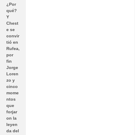
¿Por
qué?
Y
Chest
e se
convir
tió en
Rufea,
por
fin
Jorge
Loren
zo y
cinco
mome
ntos
que
forjar
on la
leyen
da del