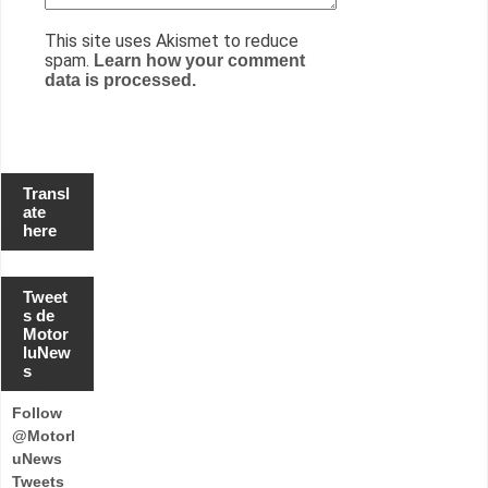
This site uses Akismet to reduce
spam.
Learn how your comment
data is processed.
Transl
ate
here
Tweet
s de
Motor
luNew
s
Follow
@Motorl
uNews
Tweets