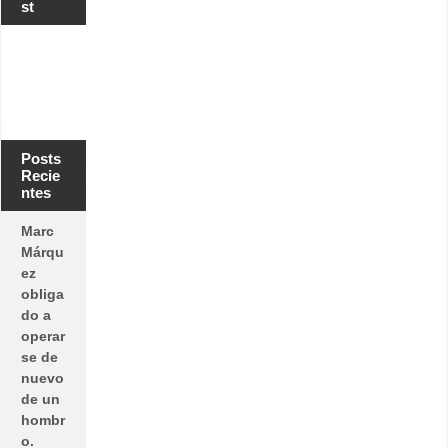
st
Posts
Recie
ntes
Marc
Márqu
ez
obliga
do a
operar
se de
nuevo
de un
hombr
o.