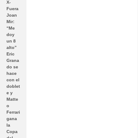
X-
Fuera
Joan
Mir:
“Me
doy
un 8
alto”
Eric
Grana
do se
hace
con el
doblet
e y
Matte
o
Ferrari
gana
la
Copa
del