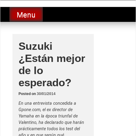
Skip
luciolopezgp
to
Lucio Lopez GP
Menu
content
Suzuki
¿Están mejor
de lo
esperado?
Posted on
30/01/2014
En una entrevista concedida a
Gpone.com, el ex director de
Yamaha en la época triunfal de
Valentino, ha declarado que harán
prácticamente todos los test del
año y en que según qué