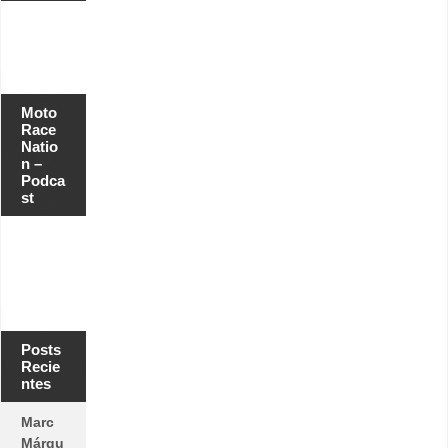
Moto
Race
Natio
n –
Podca
st
Posts
Recie
ntes
Marc
Márqu