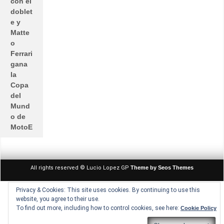
con el
doblet
e y
Matte
o
Ferrari
gana
la
Copa
del
Mund
o de
MotoE
All rights reserved © Lucio Lopez GP
Theme by Seos Themes
Privacy & Cookies: This site uses cookies. By continuing to use this
website, you agree to their use.
To find out more, including how to control cookies, see here:
Cookie Policy