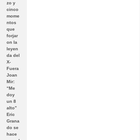
zo y
cinco
mome
ntos
que
forjar
on la
leyen
da del
X-
Fuera
Joan
Mir:
“Me
doy
un 8
alto”
Eric
Grana
do se
hace