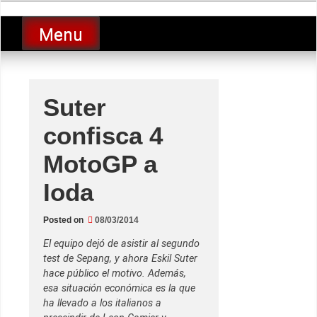
Skip
luciolopezgp
to
Lucio Lopez GP
Menu
content
Suter
confisca 4
MotoGP a
Ioda
Posted on
08/03/2014
El equipo dejó de asistir al segundo
test de Sepang, y ahora Eskil Suter
hace público el motivo. Además,
esa situación económica es la que
ha llevado a los italianos a