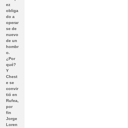
ez
obliga
do a
operar
se de
nuevo
de un
hombr
o.
¿Por
qué?
Y
Chest
e se
convir
tió en
Rufea,
por
fin
Jorge
Loren