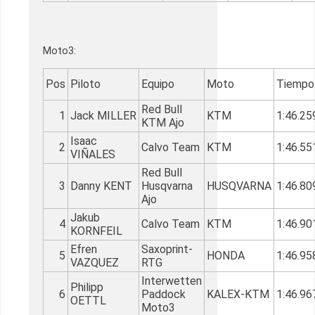
Moto3:
Pos
Piloto
Equipo
Moto
Tiempo
Red Bull
1
Jack MILLER
KTM
1:46.25
KTM Ajo
Isaac
2
Calvo Team
KTM
1:46.55
VIÑALES
Red Bull
3
Danny KENT
Husqvarna
HUSQVARNA
1:46.80
Ajo
Jakub
4
Calvo Team
KTM
1:46.90
KORNFEIL
Efren
Saxoprint-
5
HONDA
1:46.95
VAZQUEZ
RTG
Interwetten
Philipp
6
Paddock
KALEX-KTM
1:46.96
OETTL
Moto3