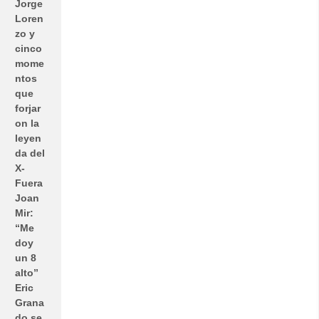
Jorge
Loren
zo y
cinco
mome
ntos
que
forjar
on la
leyen
da del
X-
Fuera
Joan
Mir:
“Me
doy
un 8
alto”
Eric
Grana
do se