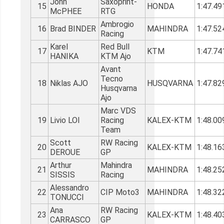
John
Saxoprint-
15
HONDA
1:47.49
McPHEE
RTG
Ambrogio
16
Brad BINDER
MAHINDRA
1:47.52
Racing
Karel
Red Bull
17
KTM
1:47.74
HANIKA
KTM Ajo
Avant
Tecno
18
Niklas AJO
HUSQVARNA
1:47.82
Husqvarna
Ajo
Marc VDS
19
Livio LOI
Racing
KALEX-KTM
1:48.00
Team
Scott
RW Racing
20
KALEX-KTM
1:48.16
DEROUE
GP
Arthur
Mahindra
21
MAHINDRA
1:48.25
SISSIS
Racing
Alessandro
22
CIP Moto3
MAHINDRA
1:48.32
TONUCCI
Ana
RW Racing
23
KALEX-KTM
1:48.40
CARRASCO
GP