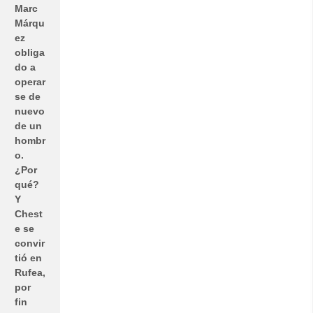
Marc
Márqu
ez
obliga
do a
operar
se de
nuevo
de un
hombr
o.
¿Por
qué?
Y
Chest
e se
convir
tió en
Rufea,
por
fin