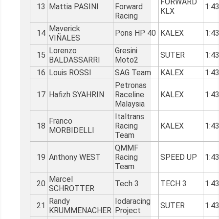
FORWARD
13
Mattia PASINI
Forward
1:4
KLX
Racing
Maverick
14
Pons HP 40
KALEX
1:4
VIÑALES
Lorenzo
Gresini
15
SUTER
1:4
BALDASSARRI
Moto2
16
Louis ROSSI
SAG Team
KALEX
1:4
Petronas
17
Hafizh SYAHRIN
Raceline
KALEX
1:4
Malaysia
Italtrans
Franco
18
Racing
KALEX
1:4
MORBIDELLI
Team
QMMF
19
Anthony WEST
Racing
SPEED UP
1:4
Team
Marcel
20
Tech 3
TECH 3
1:4
SCHROTTER
Randy
Iodaracing
21
SUTER
1:4
KRUMMENACHER
Project