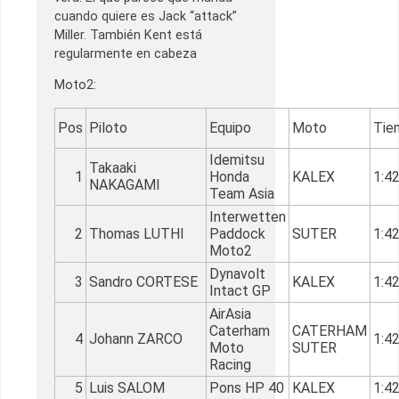
cuando quiere es Jack “attack”
Miller. También Kent está
regularmente en cabeza
Moto2:
Pos
Piloto
Equipo
Moto
Tie
Idemitsu
Takaaki
1
Honda
KALEX
1:4
NAKAGAMI
Team Asia
Interwetten
2
Thomas LUTHI
Paddock
SUTER
1:4
Moto2
Dynavolt
3
Sandro CORTESE
KALEX
1:4
Intact GP
AirAsia
Caterham
CATERHAM
4
Johann ZARCO
1:4
Moto
SUTER
Racing
5
Luis SALOM
Pons HP 40
KALEX
1:4