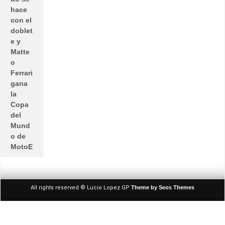
hace
con el
doblet
e y
Matte
o
Ferrari
gana
la
Copa
del
Mund
o de
MotoE
All rights reserved © Lucio Lopez GP
Theme by Seos Themes