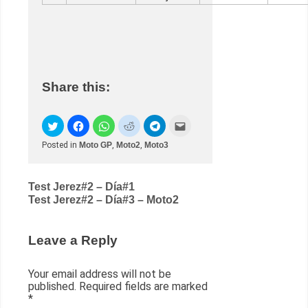
Share this:
Posted in
Moto GP
,
Moto2
,
Moto3
Post
Test Jerez#2 – Día#1
Test Jerez#2 – Día#3 – Moto2
navigation
Leave a Reply
Your email address will not be
published.
Required fields are marked
*