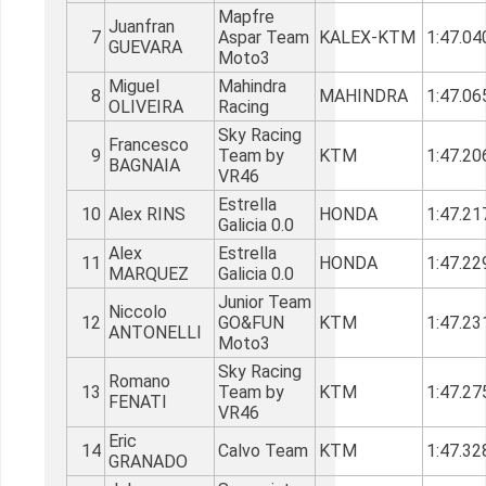
Mapfre
Juanfran
7
Aspar Team
KALEX-KTM
1:47.04
GUEVARA
Moto3
Miguel
Mahindra
8
MAHINDRA
1:47.06
OLIVEIRA
Racing
Sky Racing
Francesco
9
Team by
KTM
1:47.20
BAGNAIA
VR46
Estrella
10
Alex RINS
HONDA
1:47.21
Galicia 0.0
Alex
Estrella
11
HONDA
1:47.22
MARQUEZ
Galicia 0.0
Junior Team
Niccolo
12
GO&FUN
KTM
1:47.23
ANTONELLI
Moto3
Sky Racing
Romano
13
Team by
KTM
1:47.27
FENATI
VR46
Eric
14
Calvo Team
KTM
1:47.32
GRANADO