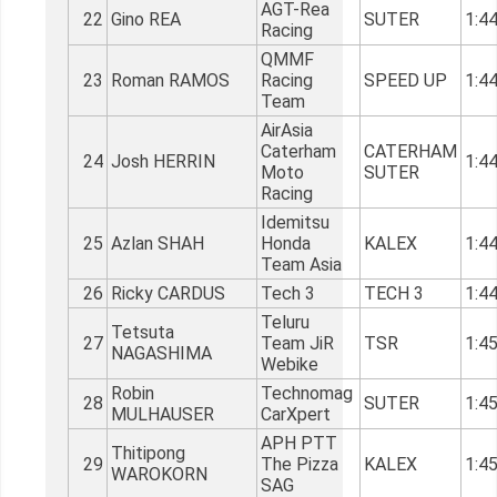
AGT-Rea
22
Gino REA
SUTER
1:4
Racing
QMMF
23
Roman RAMOS
Racing
SPEED UP
1:4
Team
AirAsia
Caterham
CATERHAM
24
Josh HERRIN
1:4
Moto
SUTER
Racing
Idemitsu
25
Azlan SHAH
Honda
KALEX
1:4
Team Asia
26
Ricky CARDUS
Tech 3
TECH 3
1:4
Teluru
Tetsuta
27
Team JiR
TSR
1:4
NAGASHIMA
Webike
Robin
Technomag
28
SUTER
1:4
MULHAUSER
CarXpert
APH PTT
Thitipong
29
The Pizza
KALEX
1:4
WAROKORN
SAG