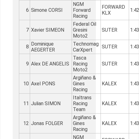
NGM
FORWARD
6
Simone CORSI
Forward
1:4
KLX
Racing
Federal Oil
7
Xavier SIMEON
Gresini
SUTER
1:4
Moto2
Dominique
Technomag
8
SUTER
1:4
AEGERTER
CarXpert
Tasca
9
Alex DE ANGELIS
Racing
SUTER
1:4
Moto2
Argiñano &
10
Axel PONS
Gines
KALEX
1:4
Racing
Italtrans
11
Julian SIMON
Racing
KALEX
1:4
Team
Argiñano &
12
Jonas FOLGER
Gines
KALEX
1:4
Racing
NGM