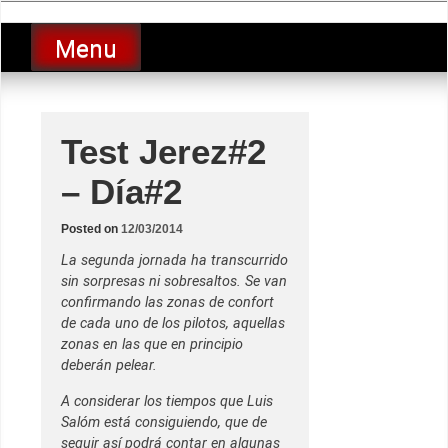
Skip
luciolopezgp
to
Lucio Lopez GP
Menu
content
Test Jerez#2
– Día#2
Posted on
12/03/2014
La segunda jornada ha transcurrido
sin sorpresas ni sobresaltos. Se van
confirmando las zonas de confort
de cada uno de los pilotos, aquellas
zonas en las que en principio
deberán pelear.
A considerar los tiempos que Luis
Salóm está consiguiendo, que de
seguir así podrá contar en algunas