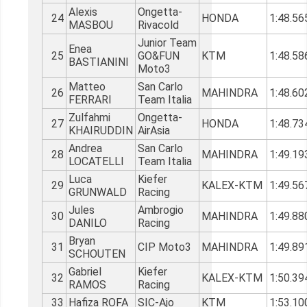
Alexis
Ongetta-
24
HONDA
1:48.56
MASBOU
Rivacold
Junior Team
Enea
25
GO&FUN
KTM
1:48.58
BASTIANINI
Moto3
Matteo
San Carlo
26
MAHINDRA
1:48.60
FERRARI
Team Italia
Zulfahmi
Ongetta-
27
HONDA
1:48.73
KHAIRUDDIN
AirAsia
Andrea
San Carlo
28
MAHINDRA
1:49.19
LOCATELLI
Team Italia
Luca
Kiefer
29
KALEX-KTM
1:49.56
GRUNWALD
Racing
Jules
Ambrogio
30
MAHINDRA
1:49.88
DANILO
Racing
Bryan
31
CIP Moto3
MAHINDRA
1:49.89
SCHOUTEN
Gabriel
Kiefer
32
KALEX-KTM
1:50.39
RAMOS
Racing
33
Hafiza ROFA
SIC-Ajo
KTM
1:53.10