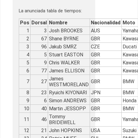
La anunciada tabla de tiempos:
Pos
Dorsal
Nombre
Nacionalidad
Moto
1
3
Josh BROOKES
AUS
Yamah
2
67
Shane BYRNE
GBR
Kawasa
3
96
Jakub SMRZ
CZE
Ducati
4
5
Stuart EASTON
GBR
Kawasa
5
9
Chris WALKER
GBR
Kawasa
6
77
James ELLISON
GBR
Kawasa
James
7
27
GBR
BMW
WESTMORELAND
8
23
Ryuichi KIYONARI
JPN
BMW
9
6
Simon ANDREWS
GBR
Honda
10
40
Martin JESSOPP
GBR
BMW
Tommy
11
46
GBR
Yamah
BRIDEWELL
12
21
John HOPKINS
USA
Suzuki