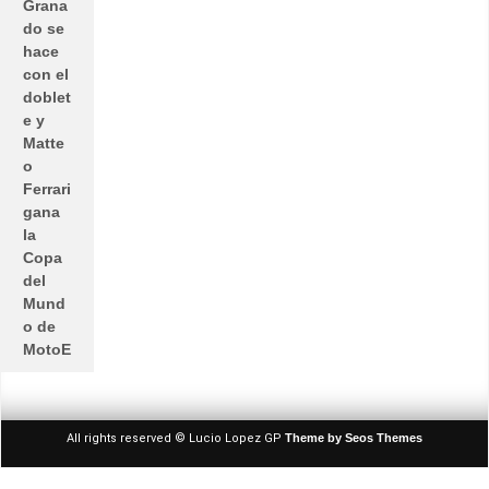
Grana
do se
hace
con el
doblet
e y
Matte
o
Ferrari
gana
la
Copa
del
Mund
o de
MotoE
All rights reserved © Lucio Lopez GP
Theme by Seos Themes