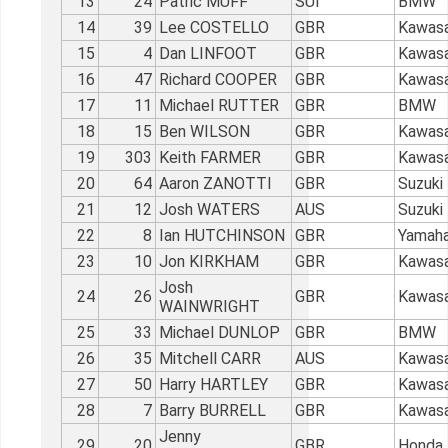
13
24
Patric MUFF
SUI
BMW
14
39
Lee COSTELLO
GBR
Kawasa
15
4
Dan LINFOOT
GBR
Kawasa
16
47
Richard COOPER
GBR
Kawasa
17
11
Michael RUTTER
GBR
BMW
18
15
Ben WILSON
GBR
Kawasa
19
303
Keith FARMER
GBR
Kawasa
20
64
Aaron ZANOTTI
GBR
Suzuki
21
12
Josh WATERS
AUS
Suzuki
22
8
Ian HUTCHINSON
GBR
Yamah
23
10
Jon KIRKHAM
GBR
Kawasa
Josh
24
26
GBR
Kawasa
WAINWRIGHT
25
33
Michael DUNLOP
GBR
BMW
26
35
Mitchell CARR
AUS
Kawasa
27
50
Harry HARTLEY
GBR
Kawasa
28
7
Barry BURRELL
GBR
Kawasa
Jenny
29
20
GBR
Honda