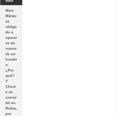
ntes
Marc
Márqu
ez
obliga
do a
operar
se de
nuevo
de un
hombr
o.
¿Por
qué?
Y
Chest
e se
convir
tió en
Rufea,
por