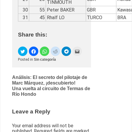
TINMOUTH
30
55
Peter BAKER
GBR
Kawasa
31
45
Rhalf LO
TURCO
BRA
Share this:
Posted in
Sin categoría
Post
Análisis: El secreto del pilotaje de
Marc Márquez, ¡descubierto!
navigation
Una vuelta al circuito de Termas de
Río Hondo
Leave a Reply
Your email address will not be
published.
Required fields are marked