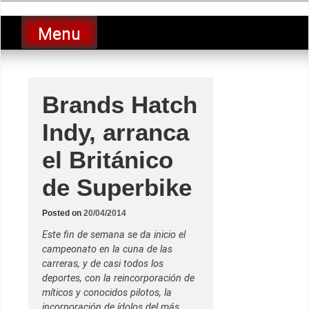
Skip
luciolopezgp
to
Lucio Lopez GP
Menu
content
Brands Hatch
Indy, arranca
el Británico
de Superbike
Posted on
20/04/2014
Este fin de semana se da inicio el
campeonato en la cuna de las
carreras, y de casi todos los
deportes, con la reincorporación de
míticos y conocidos pilotos, la
incorporación de ídolos del más