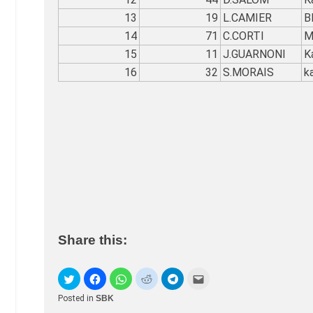
13
19
L.CAMIER
B
14
71
C.CORTI
M
15
11
J.GUARNONI
K
16
32
S.MORAIS
k
Share this:
Posted in
SBK