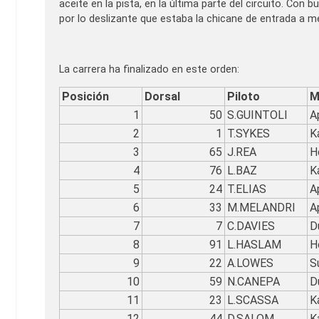
aceite en la pista, en la última parte del circuito. Con 
por lo deslizante que estaba la chicane de entrada a m
La carrera ha finalizado en este orden:
Posición
Dorsal
Piloto
M
1
50
S.GUINTOLI
Ap
2
1
T.SYKES
K
3
65
J.REA
H
4
76
L.BAZ
K
5
24
T.ELIAS
Ap
6
33
M.MELANDRI
Ap
7
7
C.DAVIES
D
8
91
L.HASLAM
H
9
22
A.LOWES
S
10
59
N.CANEPA
D
11
23
L.SCASSA
K
12
44
D.SALOM
K