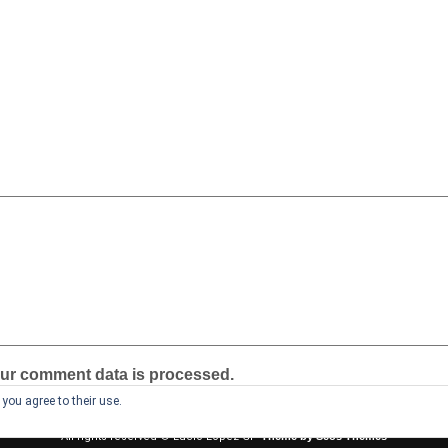
ur comment data is processed.
you agree to their use.
All rights reserved © Lucio Lopez GP
Theme by Seos Themes