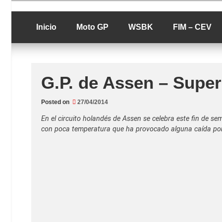
Skip
luciolopezgp
to
Lucio Lopez G
content
Inicio
Moto GP
WSBK
FIM – CEV
G.P. de Assen – Super
Posted on
27/04/2014
En el circuito holandés de Assen se celebra este fin de s
con poca temperatura que ha provocado alguna caída por l