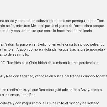
buena salida y ponerse en cabeza sólo podía ser perseguido por Tom
s atrás, mientras Melandri partía el grupo de forma clara porque
adelantar, y con una moto que corre lo hace más complicado.
en Salóm lo puso en entredicho, en este circuito incluso peleando
ón tanto en Aragón como en Holanda, ya que tras la pretemporada y
miento de esa moto.
 “0”. También caía Chris Iddon de la misma forma, perdiendo la
az y Rea con facilidad, yéndose en busca del francés cuando todaví
buen rendimiento, ya que Rea consiguió adelantar a Baz y, poco a
 al poleman, Loris Baz.
abeza y con mejor ritmo la EBR ha roto el motor y ha soltado