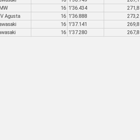
MW
16
1’36.434
271,8
V Agusta
16
1’36.888
273,2
awasaki
16
1’37.141
269,8
awasaki
16
1’37.280
267,8