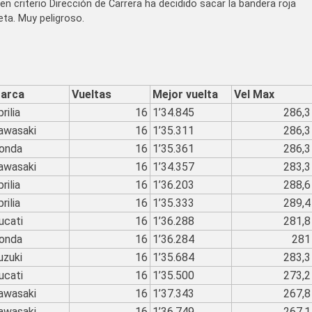
buen criterio Dirección de Carrera ha decidido sacar la bandera roja
eta. Muy peligroso.
arca
Vueltas
Mejor vuelta
Vel Max
rilia
16
1’34.845
286,3
awasaki
16
1’35.311
286,3
onda
16
1’35.361
286,3
awasaki
16
1’34.357
283,3
rilia
16
1’36.203
288,6
rilia
16
1’35.333
289,4
ucati
16
1’36.288
281,8
onda
16
1’36.284
281
uzuki
16
1’35.684
283,3
ucati
16
1’35.500
273,2
awasaki
16
1’37.343
267,8
awasaki
16
1’36.749
267,1