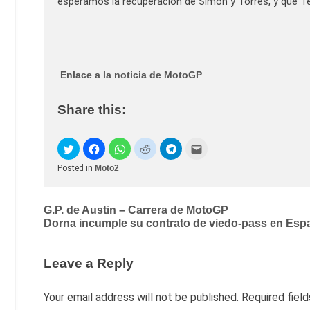
esperamos la recuperación de Simón y Torres, y que Ter
Enlace a la noticia de MotoGP
Share this:
Posted in
Moto2
Post
G.P. de Austin – Carrera de MotoGP
Dorna incumple su contrato de viedo-pass en Espa
navigation
Leave a Reply
Your email address will not be published.
Required fiel