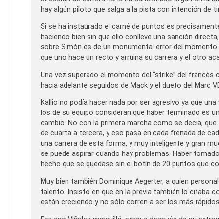
hay algún piloto que salga a la pista con intención de ti
Si se ha instaurado el carné de puntos es precisamente
haciendo bien sin que ello conlleve una sanción direct
sobre Simón es de un monumental error del momento d
que uno hace un recto y arruina su carrera y el otro aca
Una vez superado el momento del “strike” del francés 
hacia adelante seguidos de Mack y el dueto del Marc 
Kallio no podía hacer nada por ser agresivo ya que una 
los de su equipo consideran que haber terminado es un 
cambio. No con la primera marcha como se decía, que 
de cuarta a tercera, y eso pasa en cada frenada de cad
una carrera de esta forma, y muy inteligente y gran m
se puede aspirar cuando hay problemas. Haber tomado 
hecho que se quedase sin el botín de 20 puntos que con
Muy bien también Dominique Aegerter, a quien person
talento. Insisto en que en la previa también lo citaba
están creciendo y no sólo corren a ser los más rápidos