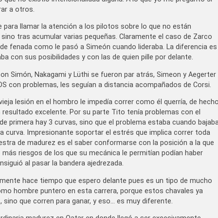
rar a otros.
 para llamar la atención a los pilotos sobre lo que no están
a, sino tras acumular varias pequeñas. Claramente el caso de Zarco
e fenada como le pasó a Simeón cuando lideraba. La diferencia es
ba con sus posibilidades y con las de quien pille por delante.
con Simón, Nakagami y Lüthi se fueron par atrás, Simeon y Aegerter
VDS con problemas, les seguían a distancia acompañados de Corsi.
vieja lesión en el hombro le impedía correr como él querría, de hech
resultado excelente. Por su parte Tito tenía problemas con el
de primera hay 3 curvas, sino que el problema estaba cuando bajab
a curva. Impresionante soportar el estrés que implica correr toda
uestra de madurez es el saber conformarse con la posición a la que
más riesgos de los que su mecánica le permitían podían haber
siguió al pasar la bandera ajedrezada.
almente hace tiempo que espero delante pues es un tipo de mucho
 como hombre puntero en esta carrera, porque estos chavales ya
, sino que corren para ganar, y eso… es muy diferente.