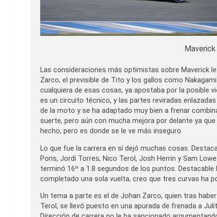
Maverick
Las consideraciones más optimistas sobre Maverick le p
Zarco, el previsible de Tito y los gallos como Nakagami
cualquiera de esas cosas, ya apostaba por la posible v
es un circuito técnico, y las partes reviradas enlazada
de la moto y se ha adaptado muy bien a frenar combina
suerte, pero aún con mucha mejora por delante ya que 
hecho, pero es donde se le ve más inseguro.
Lo que fue la carrera en sí dejó muchas cosas. Destac
Pons, Jordi Torres, Nico Terol, Josh Herrin y Sam Low
terminó 16º a 1.8 segundos de los puntos. Destacable l
completado una sola vuelta, creo que tres curvas ha p
Un tema a parte es el de Johan Zarco, quien tras hab
Terol, se llevó puesto en una apurada de frenada a Juli
Dirección de carrera no le ha sancionado argumentando 