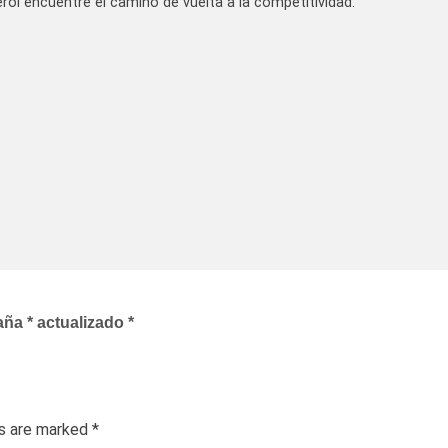
ol encuentre el camino de vuelta a la competitividad.
ña * actualizado *
ds are marked
*