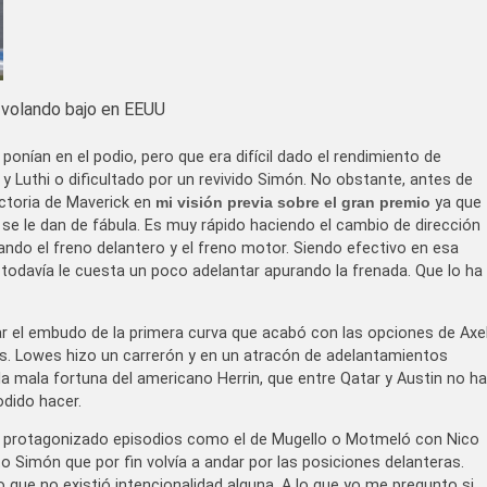
 volando bajo en EEUU
onían en el podio, pero que era difícil dado el rendimiento de
 y Luthi o dificultado por un revivido Simón. No obstante, antes de
ictoria de Maverick en
mi visión previa sobre el gran premio
ya que
s se le dan de fábula. Es muy rápido haciendo el cambio de dirección
ndo el freno delantero y el freno motor. Siendo efectivo en esa
todavía le cuesta un poco adelantar apurando la frenada. Que lo ha
ar el embudo de la primera curva que acabó con las opciones de Axe
es. Lowes hizo un carrerón y en un atracón de adelantamientos
a mala fortuna del americano Herrin, que entre Qatar y Austin no ha
odido hacer.
er protagonizado episodios como el de Mugello o Motmeló con Nico
to Simón que por fin volvía a andar por las posiciones delanteras.
que no existió intencionalidad alguna. A lo que yo me pregunto si