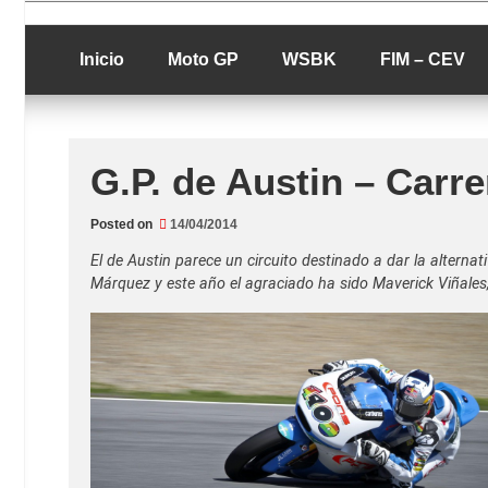
Skip
luciolopezgp
to
Lucio Lopez G
content
Inicio
Moto GP
WSBK
FIM – CEV
G.P. de Austin – Carr
Posted on
14/04/2014
El de Austin parece un circuito destinado a dar la alterna
Márquez y este año el agraciado ha sido Maverick Viñales,