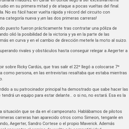
ordinaria madurez en Qatar en donde llegó a ser excesivamente
tudio en su primera mitad y de ataque a pocas vueltas del final.
da. No es fácil hacer vuelta rápida y récord del circuito con
categoría nueva y ¡en las dos primeras carreras!
undo puesto fueron prácticamente tras contratar una póliza de
o olió la posibilidad de la victoria y ya en la parte de las
 más en curva y en el cambio de dirección meterle la moto al suizo.
uperando rivales y obstáculos hasta conseguir relegar a Aegerter a
r sobre Ricky Cardús, que tras salir el 22º llegó a colocarse 7º
ra como persona, en las entrevistas resaltaba que estaba mientras
o.
erdido a su patrocinador principal ha demostrado que sabe hacer las
tendrá un equipo para estar delante… o si no, no estará. Esa es la
va situación que se da en el campeonato. Hablábamos de pilotos
 primeras carreras han aparecido otros como Simeon, tenganle en
do, Aegerter, Sandro Cortese o el propio Maverick. Además