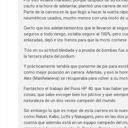
Por eso Viñales maravilló, porque después de su extra
cauto a la hora de adelantar, planteó una carrera de es
Parte de la carrera en la que llegó a hacer la vuelta rápi
neumáticos usados, mucho menos con una moto de una 
Cierto que los adelantamientos que le llevaron al seg
seguros a todo riesgo, estaba seguro al 100%, pero cuand
enlazadas, dejó ir los frenos para que la moto corriese
Tito en su actitud blindada y a prueba de bombas fue s
la tercera plaza del podium.
Y prácticamente tendría que ponerme de pie para escribi
como mejor posición en carrera. Además, y eso le hon
Alex (Mariñelarena) se recuperaba para volver a su mot
Fantástico el trabajo del Pons HP 40, que tras haber p
cosas, que sabe escoger bien los pilotos y que siempre 
naturaleza de un dos veces campeón del mundo.
Sin embargo lo que es mejor de esta carrera es la nue
como Rabat, Kallio, Lüthi y Nakagami, pero en las dos
cuenta que además está en un equipo campeón del mun