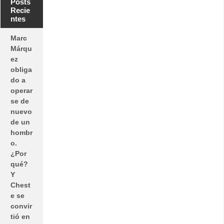
Posts
Recie
ntes
Marc
Márqu
ez
obliga
do a
operar
se de
nuevo
de un
hombr
o.
¿Por
qué?
Y
Chest
e se
convir
tió en