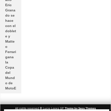
Eric
Grana
do se
hace
con el
doblet
e y
Matte
o
Ferrari
gana
la
Copa
del
Mund
o de
MotoE
All rights reserved © Lucio Lopez GP
Theme by Seos Themes