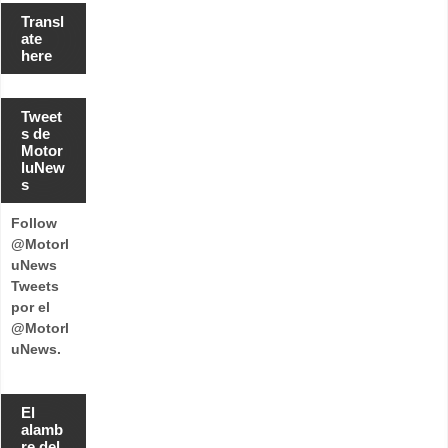
Transl
ate
here
Tweet
s de
Motor
luNew
s
Follow
@Motorl
uNews
Tweets
por el
@Motorl
uNews.
El
alamb
re del