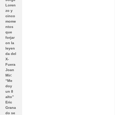
Loren
zo y
cinco
mome
ntos
que
forjar
on la
leyen
da del
X-
Fuera
Joan
Mir:
“Me
doy
un 8
alto”
Eric
Grana
do se