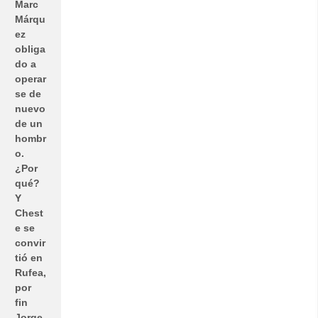
Marc
Márqu
ez
obliga
do a
operar
se de
nuevo
de un
hombr
o.
¿Por
qué?
Y
Chest
e se
convir
tió en
Rufea,
por
fin
Jorge