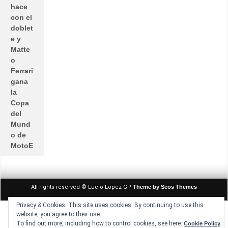
hace
con el
doblet
e y
Matte
o
Ferrari
gana
la
Copa
del
Mund
o de
MotoE
All rights reserved © Lucio Lopez GP
Theme by Seos Themes
Privacy & Cookies: This site uses cookies. By continuing to use this
website, you agree to their use.
To find out more, including how to control cookies, see here:
Cookie Policy