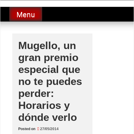
Skip
luciolopezgp
to
Lucio Lopez GP
Menu
content
Mugello, un
gran premio
especial que
no te puedes
perder:
Horarios y
dónde verlo
Posted on
27/05/2014